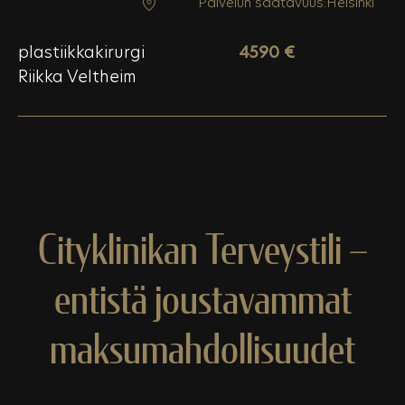
Palvelun saatavuus:
Helsinki
plastiikkakirurgi
4590 €
Riikka Veltheim
Cityklinikan Terveystili –
entistä joustavammat
maksumahdollisuudet