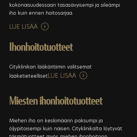
kokonaisuudessaan tasasävyisempi ja sileämpi
iho kuin ennen hoitosarjaa.
LUE LISÄÄ
Ihonhoitotuotteet
Cityklinikan lääkäritiimin valitsemat
LUE LISÄÄ
lääketieteelliset
Miesten ihonhoitotuotteet
Miehen iho on keskimäärin paksumpi ja
öljypitoisempi kuin naisen. Cityklinikalta löytyvät
täsmätuotteet myös miehen ihonhoitoon.