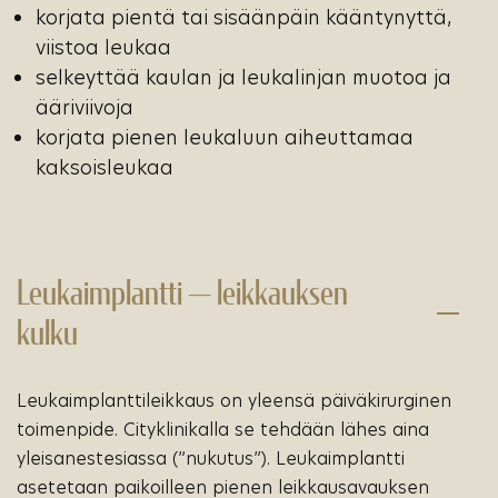
korjata pientä tai sisäänpäin kääntynyttä,
viistoa leukaa
selkeyttää kaulan ja leukalinjan muotoa ja
ääriviivoja
korjata pienen leukaluun aiheuttamaa
kaksoisleukaa
Leukaimplantti — leikkauksen
kulku
Leukaimplanttileikkaus on yleensä päiväkirurginen
toimenpide. Cityklinikalla se tehdään lähes aina
yleisanestesiassa (”nukutus”). Leukaimplantti
asetetaan paikoilleen pienen leikkausavauksen