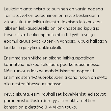
Leukaimplantoinnista toipuminen on varsin nopeaa.
Toimistotyöhön palaaminen onnistuu keskimäärin
viikon kuluttua leikkauksesta. Jokaisen leikkauksen
jälkeen leikkausalueella on jonkinasteisia kipuja ja
turvotuksia. Leukaimplantointiin liittyvät kivut ja
epämukavuus ovat kuitenkin vähäisiä. Kipuja hallitaan
lääkkeillä ja kylmäpakkauksilla.
Ensimmäisten viikkojen aikana leikkauspotilaan
kannattaa nukkua selällään, pää kohoasennossa.
Näin turvotus laskee mahdollisimman nopeasti.
Ensimmäisten 1–2 vuorokauden aikana ruoan on syytä
olla nestemäisessä muodossa.
Kevyt liikunta, esim. rauhalliset kävelylenkit, edistävät
paranemista. Raskaiden fyysisten aktiviteettien
kanssa on pidettävä 3–4 viikon tauko.