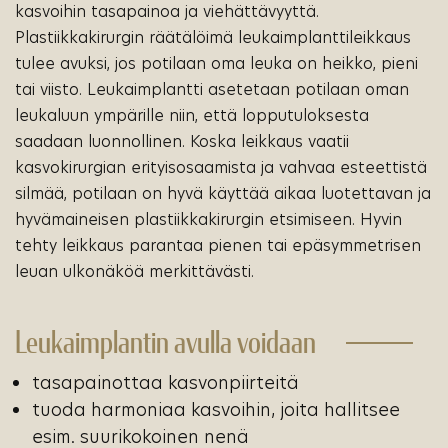
kasvoihin tasapainoa ja viehättävyyttä.
Plastiikkakirurgin räätälöimä leukaimplanttileikkaus
tulee avuksi, jos potilaan oma leuka on heikko, pieni
tai viisto. Leukaimplantti asetetaan potilaan oman
leukaluun ympärille niin, että lopputuloksesta
saadaan luonnollinen. Koska leikkaus vaatii
kasvokirurgian erityisosaamista ja vahvaa esteettistä
silmää, potilaan on hyvä käyttää aikaa luotettavan ja
hyvämaineisen plastiikkakirurgin etsimiseen. Hyvin
tehty leikkaus parantaa pienen tai epäsymmetrisen
leuan ulkonäköä merkittävästi.
Leukaimplantin avulla voidaan
tasapainottaa kasvonpiirteitä
tuoda harmoniaa kasvoihin, joita hallitsee
esim. suurikokoinen nenä