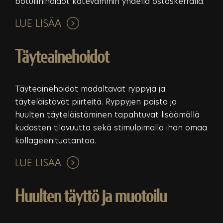
botuliinihoidot kätevämmin yhdellä ostoskerralla.
LUE LISÄÄ
Täyteainehoidot
Täyteainehoidot madaltavat ryppyjä ja
täyteläistävät piirteitä. Ryppyjen poisto ja
huulten täyteläistäminen tapahtuvat lisäämällä
kudosten tilavuutta sekä stimuloimalla ihon omaa
kollageenituotantoa.
LUE LISÄÄ
Huulten täyttö ja muotoilu