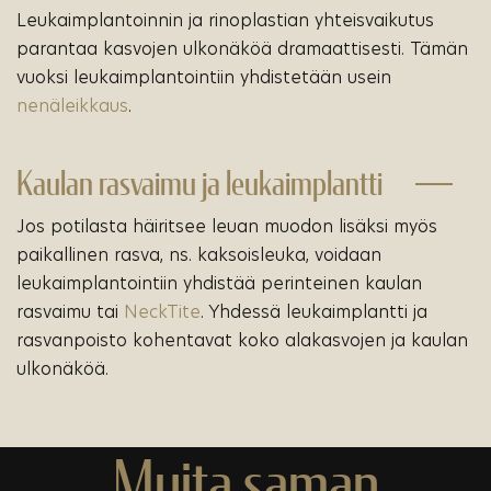
Leukaimplantoinnin ja rinoplastian yhteisvaikutus
parantaa kasvojen ulkonäköä dramaattisesti. Tämän
vuoksi leukaimplantointiin yhdistetään usein
nenäleikkaus
.
Kaulan rasvaimu ja leukaimplantti
Jos potilasta häiritsee leuan muodon lisäksi myös
paikallinen rasva, ns. kaksoisleuka, voidaan
leukaimplantointiin yhdistää perinteinen kaulan
rasvaimu tai
NeckTite
. Yhdessä leukaimplantti ja
rasvanpoisto kohentavat koko alakasvojen ja kaulan
ulkonäköä.
Muita saman