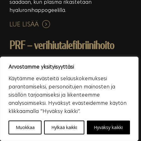
saadaan, kun plasma rikastetaan
hyaluronihappogeelillä.
LUE LISÄÄ
PRF – verihiutalefibriinihoito
PRF-hoidolla voidaan vaalentaa arpia,
Arvostamme yksityisyyttäsi
täyteläistää silmänympärysihoa ja häivyttää
Käytämme evästeitä selauskokemuksesi
tummia silmänalusia. Hoito heleyttää ja parantaa
parantamiseksi, personoitujen mainosten ja
ihoa sekä sen tekstuuria kokonaisvaltaisesti. Se
sisällön tarjoamiseksi ja liikenteemme
toimii myös täysin luonnonmukaisena, kehon
analysoimiseksi. Hyväksyt evästeidemme käytön
itsensä valmistamana vaihtoehtona tavallisille
klikkaamalla ”Hyväksy kaikki”.
täyteaineille.
Muokkaa
Hylkää kaikki
Hyväksy kaikki
LUE LISÄÄ