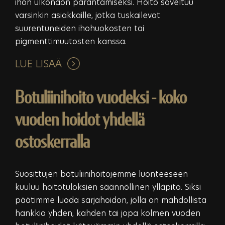
ihon ulkonäön parantamiseksi. Hoito soveltuu
varsinkin asiakkaille, jotka tuskailevat
suurentuneiden ihohuokosten tai
pigmenttimuutosten kanssa.
LUE LISÄÄ
Botuliinihoito vuodeksi - koko
vuoden hoidot yhdellä
ostoskerralla
Suosittujen botuliinihoitojemme luonteeseen
kuuluu hoitotuloksien säännöllinen ylläpito. Siksi
päätimme luoda sarjahoidon, jolla on mahdollista
hankkia yhden, kahden tai jopa kolmen vuoden