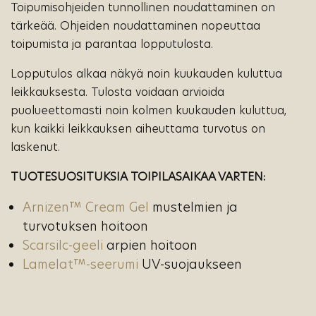
Toipumisohjeiden tunnollinen noudattaminen on
tärkeää. Ohjeiden noudattaminen nopeuttaa
toipumista ja parantaa lopputulosta.
Lopputulos alkaa näkyä noin kuukauden kuluttua
leikkauksesta. Tulosta voidaan arvioida
puolueettomasti noin kolmen kuukauden kuluttua,
kun kaikki leikkauksen aiheuttama turvotus on
laskenut.
TUOTESUOSITUKSIA TOIPILASAIKAA VARTEN:
Arnizen™ Cream Gel
mustelmien ja
turvotuksen hoitoon
Scarsilc-geeli
arpien hoitoon
Lamelat™-seerumi
UV-suojaukseen