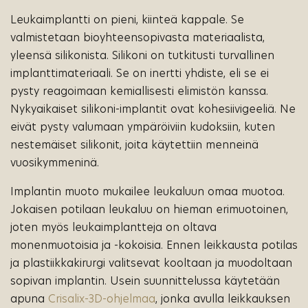
Leukaimplantti on pieni, kiinteä kappale. Se
valmistetaan bioyhteensopivasta materiaalista,
yleensä silikonista. Silikoni on tutkitusti turvallinen
implanttimateriaali. Se on inertti yhdiste, eli se ei
pysty reagoimaan kemiallisesti elimistön kanssa.
Nykyaikaiset silikoni-implantit ovat kohesiivigeeliä. Ne
eivät pysty valumaan ympäröiviin kudoksiin, kuten
nestemäiset silikonit, joita käytettiin menneinä
vuosikymmeninä.
Implantin muoto mukailee leukaluun omaa muotoa.
Jokaisen potilaan leukaluu on hieman erimuotoinen,
joten myös leukaimplantteja on oltava
monenmuotoisia ja -kokoisia. Ennen leikkausta potilas
ja plastiikkakirurgi valitsevat kooltaan ja muodoltaan
sopivan implantin. Usein suunnittelussa käytetään
apuna
Crisalix-3D-ohjelmaa
, jonka avulla leikkauksen