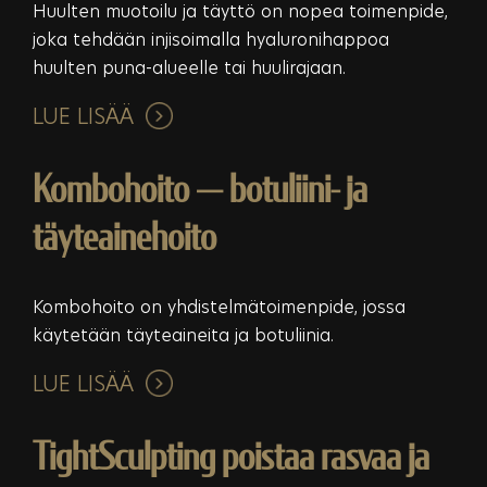
Huulten muotoilu ja täyttö on nopea toimenpide,
joka tehdään injisoimalla hyaluronihappoa
huulten puna-alueelle tai huulirajaan.
LUE LISÄÄ
Kombohoito — botuliini- ja
täyteainehoito
Kombohoito on yhdistelmätoimenpide, jossa
käytetään täyteaineita ja botuliinia.
LUE LISÄÄ
TightSculpting poistaa rasvaa ja