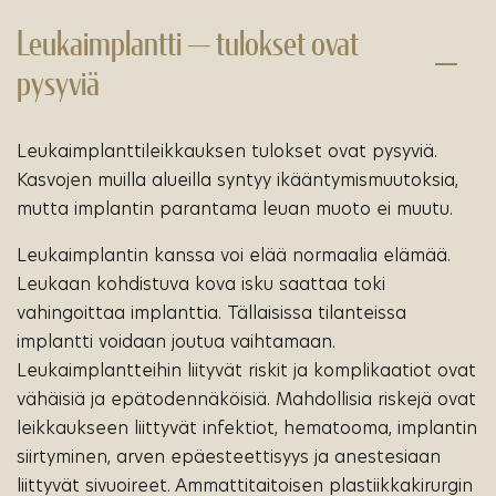
Leukaimplantti — tulokset ovat
pysyviä
Leukaimplanttileikkauksen tulokset ovat pysyviä.
Kasvojen muilla alueilla syntyy ikääntymismuutoksia,
mutta implantin parantama leuan muoto ei muutu.
Leukaimplantin kanssa voi elää normaalia elämää.
Leukaan kohdistuva kova isku saattaa toki
vahingoittaa implanttia. Tällaisissa tilanteissa
implantti voidaan joutua vaihtamaan.
Leukaimplantteihin liityvät riskit ja komplikaatiot ovat
vähäisiä ja epätodennäköisiä. Mahdollisia riskejä ovat
leikkaukseen liittyvät infektiot, hematooma, implantin
siirtyminen, arven epäesteettisyys ja anestesiaan
liittyvät sivuoireet. Ammattitaitoisen plastiikkakirurgin