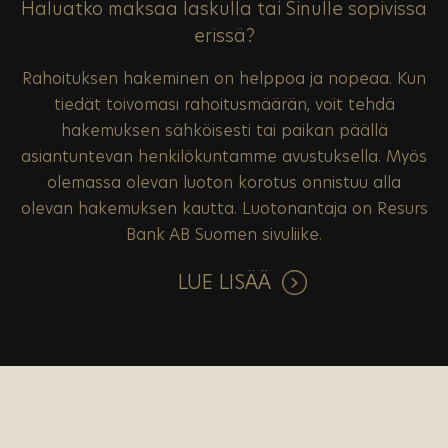
Haluatko maksaa laskulla tai Sinulle sopivissa
erissä?
Rahoituksen hakeminen on helppoa ja nopeaa. Kun
tiedät toivomasi rahoitusmäärän, voit tehdä
hakemuksen sähköisesti tai paikan päällä
asiantuntevan henkilökuntamme avustuksella. Myös
olemassa olevan luoton korotus onnistuu alla
olevan hakemuksen kautta. Luotonantaja on Resurs
Bank AB Suomen sivuliike.
LUE LISÄÄ