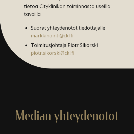
tietoa Cityklinikan toiminnasta useilla
tavoilla:
Suorat yhteydenotot tiedottajalle
markkinointi@ckl.fi
Toimitusjohtaja Piotr Sikorski
piotr.sikorski@ckl.fi
Median yhteydenotot