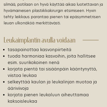
silmää, potilaan on hyvä käyttää aikaa luotettavan ja
hyvämaineisen plastiikkakirurgin etsimiseen. Hyvin
tehty leikkaus parantaa pienen tai epäsymmetrisen
leuan ulkonäköä merkittävästi.
Leukaimplantin avulla voidaan
tasapainottaa kasvonpiirteitä
tuoda harmoniaa kasvoihin, joita hallitsee
esim. suurikokoinen nenä
korjata pientä tai sisäänpäin kääntynyttä,
viistoa leukaa
selkeyttää kaulan ja leukalinjan muotoa ja
ääriviivoja
korjata pienen leukaluun aiheuttamaa
kaksoisleukaa