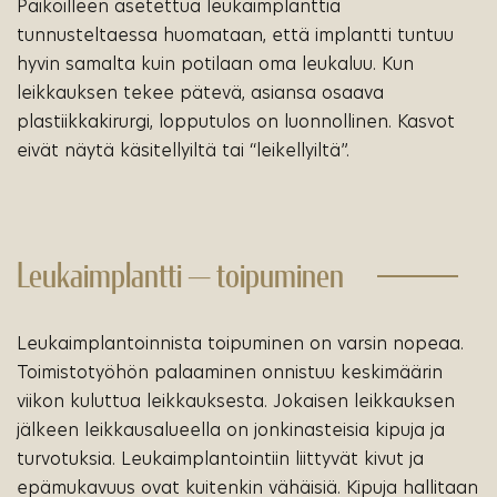
Paikoilleen asetettua leukaimplanttia
tunnusteltaessa huomataan, että implantti tuntuu
hyvin samalta kuin potilaan oma leukaluu. Kun
leikkauksen tekee pätevä, asiansa osaava
plastiikkakirurgi, lopputulos on luonnollinen. Kasvot
eivät näytä käsitellyiltä tai “leikellyiltä”.
Leukaimplantti — toipuminen
Leukaimplantoinnista toipuminen on varsin nopeaa.
Toimistotyöhön palaaminen onnistuu keskimäärin
viikon kuluttua leikkauksesta. Jokaisen leikkauksen
jälkeen leikkausalueella on jonkinasteisia kipuja ja
turvotuksia. Leukaimplantointiin liittyvät kivut ja
epämukavuus ovat kuitenkin vähäisiä. Kipuja hallitaan