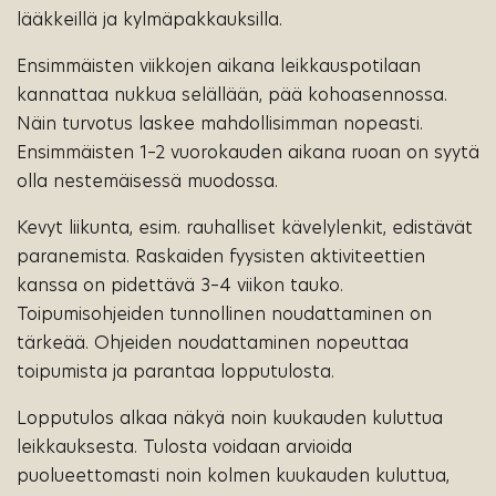
lääkkeillä ja kylmäpakkauksilla.
Ensimmäisten viikkojen aikana leikkauspotilaan
kannattaa nukkua selällään, pää kohoasennossa.
Näin turvotus laskee mahdollisimman nopeasti.
Ensimmäisten 1–2 vuorokauden aikana ruoan on syytä
olla nestemäisessä muodossa.
Kevyt liikunta, esim. rauhalliset kävelylenkit, edistävät
paranemista. Raskaiden fyysisten aktiviteettien
kanssa on pidettävä 3–4 viikon tauko.
Toipumisohjeiden tunnollinen noudattaminen on
tärkeää. Ohjeiden noudattaminen nopeuttaa
toipumista ja parantaa lopputulosta.
Lopputulos alkaa näkyä noin kuukauden kuluttua
leikkauksesta. Tulosta voidaan arvioida
puolueettomasti noin kolmen kuukauden kuluttua,