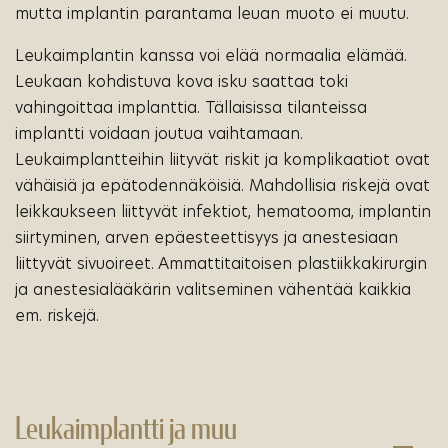
mutta implantin parantama leuan muoto ei muutu.
Leukaimplantin kanssa voi elää normaalia elämää.
Leukaan kohdistuva kova isku saattaa toki
vahingoittaa implanttia. Tällaisissa tilanteissa
implantti voidaan joutua vaihtamaan.
Leukaimplantteihin liityvät riskit ja komplikaatiot ovat
vähäisiä ja epätodennäköisiä. Mahdollisia riskejä ovat
leikkaukseen liittyvät infektiot, hematooma, implantin
siirtyminen, arven epäesteettisyys ja anestesiaan
liittyvät sivuoireet. Ammattitaitoisen plastiikkakirurgin
ja anestesialääkärin valitseminen vähentää kaikkia
em. riskejä.
Leukaimplantti ja muu