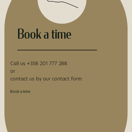
Book a time
Call us +358 201 777 288
or
contact us by our contact form.
Book a time