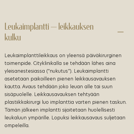
Leukaimplantti — leikkauksen
kulku
Leukaimplanttileikkaus on yleensä päiväkirurginen
toimenpide. Cityklinikalla se tehdään lähes aina
yleisanestesiassa (“nukutus”). Leukaimplantti
asetetaan paikoilleen pienen leikkausavauksen
kautta. Avaus tehdään joko leuan alle tai suun
sisäpuolelle. Leikkausavauksen tehtyään
plastiikkakirurgi luo implanttia varten pienen taskun.
Tämän jälkeen implantti sijoitetaan huolellisesti
leukaluun ympärille. Lopuksi leikkausavaus suljetaan
ompeleilla.