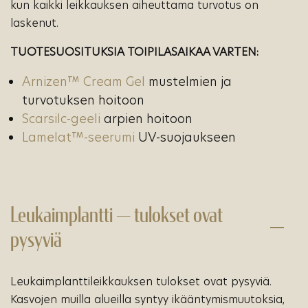
kun kaikki leikkauksen aiheuttama turvotus on
laskenut.
TUOTESUOSITUKSIA TOIPILASAIKAA VARTEN:
Arnizen™ Cream Gel
mustelmien ja
turvotuksen hoitoon
Scarsilc-geeli
arpien hoitoon
Lamelat™-seerumi
UV-suojaukseen
Leukaimplantti — tulokset ovat
pysyviä
Leukaimplanttileikkauksen tulokset ovat pysyviä.
Kasvojen muilla alueilla syntyy ikääntymismuutoksia,