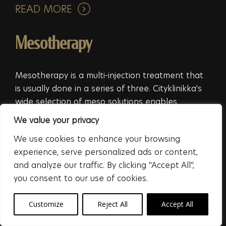
READ MORE
Mesotherapy
Mesotherapy is a multi-injection treatment that
is usually done in a series of three. Cityklinikka's
wide selection of meso solutions enables
customized treatment packages.
We value your privacy
READ MORE
We use cookies to enhance your browsing
experience, serve personalized ads or content,
and analyze our traffic. By clicking "Accept All",
FaceTite firms the face
you consent to our use of cookies.
FaceTite is a radiofrequency-assisted facelift that
Customize
Reject All
Accept All
can be performed under local anesthesia. The