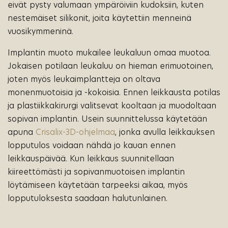
eivät pysty valumaan ympäröiviin kudoksiin, kuten
nestemäiset silikonit, joita käytettiin menneinä
vuosikymmeninä.
Implantin muoto mukailee leukaluun omaa muotoa.
Jokaisen potilaan leukaluu on hieman erimuotoinen,
joten myös leukaimplantteja on oltava
monenmuotoisia ja -kokoisia. Ennen leikkausta potilas
ja plastiikkakirurgi valitsevat kooltaan ja muodoltaan
sopivan implantin. Usein suunnittelussa käytetään
apuna
Crisalix-3D-ohjelmaa
, jonka avulla leikkauksen
lopputulos voidaan nähdä jo kauan ennen
leikkauspäivää. Kun leikkaus suunnitellaan
kiireettömästi ja sopivanmuotoisen implantin
löytämiseen käytetään tarpeeksi aikaa, myös
lopputuloksesta saadaan halutunlainen.