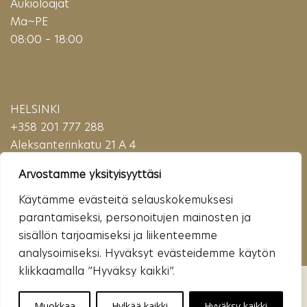
Aukioloajat
Ma~PE
08:00 – 18:00
HELSINKI
+358 201 777 288
Aleksanterinkatu 21 A 4
00100 Helsinki
Arvostamme yksityisyyttäsi
(Puhelu maksaa matkapuhelinmaksun (mpm) tai paikallisverkkomaksun (pvm)
verran)
Käytämme evästeitä selauskokemuksesi
parantamiseksi, personoitujen mainosten ja
sisällön tarjoamiseksi ja liikenteemme
analysoimiseksi. Hyväksyt evästeidemme käytön
klikkaamalla ”Hyväksy kaikki”.
© Copyright - Cityklinikka | Käytämme evästeitä turvallisen käytön
varmistamiseen, markkinointisisältöjen yksilöimiseen ja
verkkoliikenteen seuraamiseen. |
Tietosuojaseloste
Muokkaa
Hylkää kaikki
Hyväksy kaikki