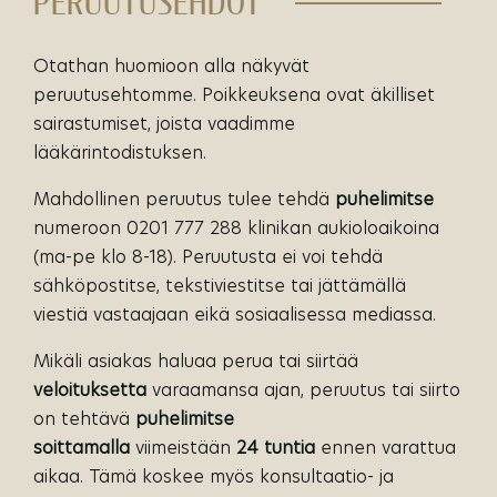
PERUUTUSEHDOT
Otathan huomioon alla näkyvät
peruutusehtomme. Poikkeuksena ovat äkilliset
sairastumiset, joista vaadimme
lääkärintodistuksen.
Mahdollinen peruutus tulee tehdä
puhelimitse
numeroon 0201 777 288 klinikan aukioloaikoina
(ma-pe klo 8-18). Peruutusta ei voi tehdä
sähköpostitse, tekstiviestitse tai jättämällä
viestiä vastaajaan eikä sosiaalisessa mediassa.
Mikäli asiakas haluaa perua tai siirtää
veloituksetta
varaamansa ajan, peruutus tai siirto
on tehtävä
puhelimitse
soittamalla
viimeistään
24 tuntia
ennen varattua
aikaa. Tämä koskee myös konsultaatio- ja