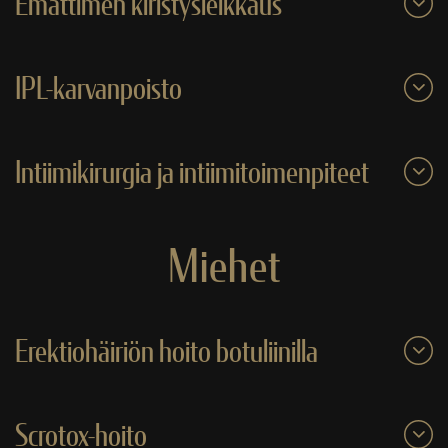
Emättimen kiristysleikkaus
IPL-karvanpoisto
Intiimikirurgia ja intiimitoimenpiteet
Miehet
Erektiohäiriön hoito botuliinilla
Scrotox-hoito