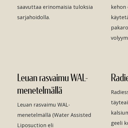
saavuttaa erinomaisia tuloksia
kehon e
sarjahoidolla.
käytetä
pakaro
volyym
Leuan rasvaimu WAL-
Radi
menetelmällä
Radies
täytea
Leuan rasvaimu WAL-
kalsiu
menetelmällä (Water Assisted
geeli k
Liposuction eli