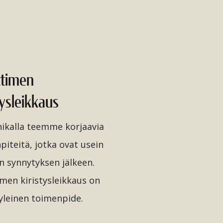
timen
tysleikkaus
inikalla teemme korjaavia
piteitä, jotka ovat usein
n synnytyksen jälkeen.
men kiristysleikkaus on
 yleinen toimenpide.