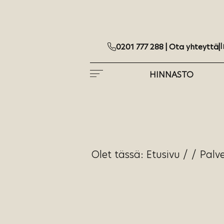
I
0201 777 288 |
Ota yhteyttä
|
HINNASTO
Olet tässä:
Etusivu
/
/
Palve