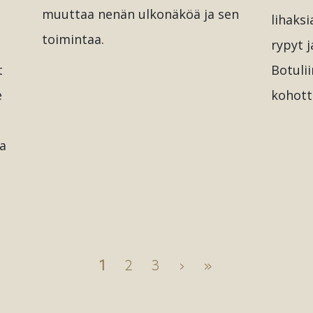
muuttaa nenän ulkonäköä ja sen
lihaks
toimintaa.
rypyt j
t
Botuli
e
kohotta
aa
1
2
3
›
»