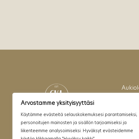
Aukiol
Ma~P
Arvostamme yksityisyyttäsi
08:00 
Käytämme evästeitä selauskokemuksesi parantamiseksi,
personoitujen mainosten ja sisällön tarjoamiseksi ja
liikenteemme analysoimiseksi. Hyväksyt evästeidemme
käytön klikkaamalla ”Hyväksy kaikki”.