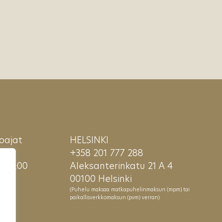
oajat
HELSINKI
E
+358 201 777 288
– 18:00
Aleksanterinkatu 21 A 4
00100 Helsinki
(Puhelu maksaa matkapuhelinmaksun (mpm) tai
paikallisverkkomaksun (pvm) verran)