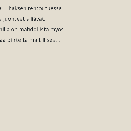
ia. Lihaksen rentoutuessa
a juonteet siliävät.
inilla on mahdollista myös
a piirteitä maltillisesti.