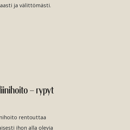
asti ja välittömästi.
iinihoito – rypyt
inihoito rentouttaa
aisesti ihon alla olevia