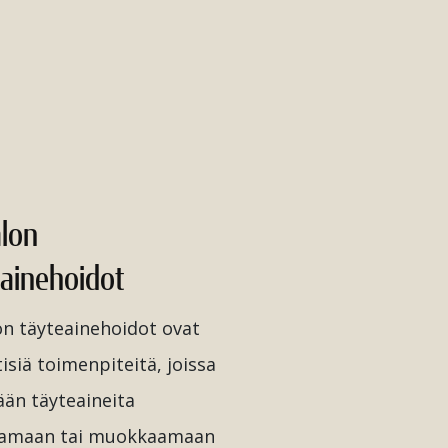
alon
eainehoidot
on täyteainehoidot ovat
isiä toimenpiteitä, joissa
ään täyteaineita
tamaan tai muokkaamaan