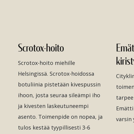
Scrotox-hoito
Emät
kiris
Scrotox-hoito miehille
Helsingissä. Scrotox-hoidossa
Citykl
botuliinia pistetään kivespussin
toimen
ihoon, josta seuraa sileämpi iho
tarpee
ja kivesten laskeutuneempi
Emätti
asento. Toimenpide on nopea, ja
varsin
tulos kestää tyypillisesti 3-6