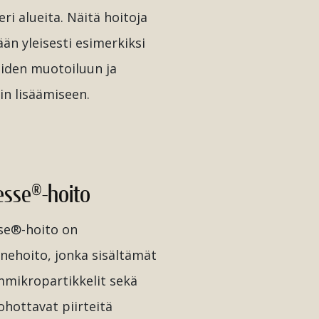
ri alueita. Näitä hoitoja
än yleisesti esimerkiksi
iden muotoiluun ja
in lisäämiseen.
esse®-hoito
se®-hoito on
inehoito, jonka sisältämät
mmikropartikkelit sekä
ohottavat piirteitä