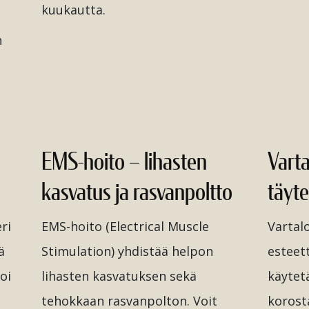
kuukautta.
n
e
EMS-hoito – lihasten
Vart
kasvatus ja rasvanpoltto
täyt
ri
EMS-hoito (Electrical Muscle
Vartal
ä
Stimulation) yhdistää helpon
esteett
oi
lihasten kasvatuksen sekä
käytet
tehokkaan rasvanpolton. Voit
koros