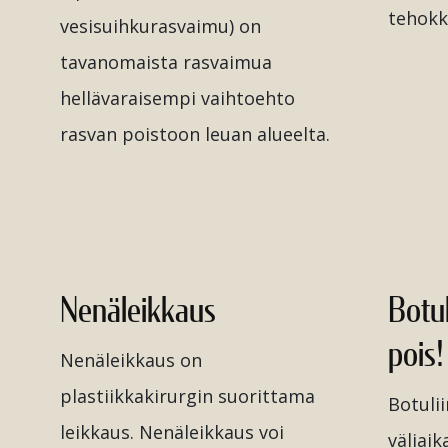
tehokka
vesisuihkurasvaimu) on
tavanomaista rasvaimua
hellävaraisempi vaihtoehto
rasvan poistoon leuan alueelta.
Nenäleikkaus
Botul
pois!
Nenäleikkaus on
plastiikkakirurgin suorittama
Botuli
leikkaus. Nenäleikkaus voi
väliaik