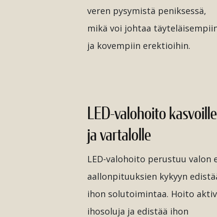
veren pysymistä peniksessä,
mikä voi johtaa täyteläisempii
ja kovempiin erektioihin.
LED-valohoito kasvoill
ja vartalolle
LED-valohoito perustuu valon e
aallonpituuksien kykyyn edistä
ihon solutoimintaa. Hoito aktiv
ihosoluja ja edistää ihon