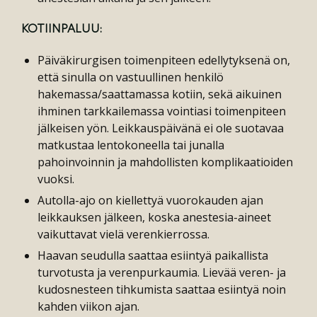
KOTIINPALUU:
Päiväkirurgisen toimenpiteen edellytyksenä on,
että sinulla on vastuullinen henkilö
hakemassa/saattamassa kotiin, sekä aikuinen
ihminen tarkkailemassa vointiasi toimenpiteen
jälkeisen yön. Leikkauspäivänä ei ole suotavaa
matkustaa lentokoneella tai junalla
pahoinvoinnin ja mahdollisten komplikaatioiden
vuoksi.
Autolla-ajo on kiellettyä vuorokauden ajan
leikkauksen jälkeen, koska anestesia-aineet
vaikuttavat vielä verenkierrossa.
Haavan seudulla saattaa esiintyä paikallista
turvotusta ja verenpurkaumia. Lievää veren- ja
kudosnesteen tihkumista saattaa esiintyä noin
kahden viikon ajan.