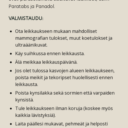
Paratabs ja Panadol.
VALMISTAUDU:
Ota leikkaukseen mukaan mahdolliset
mammografian tulokset, muut koetulokset ja
ultraäänikuvat.
Käy suihkussa ennen leikkausta.
Älä meikkaa leikkauspäivänä.
Jos olet tulossa kasvojen alueen leikkaukseen,
poista meikit ja tekoripset huolellisesti ennen
leikkausta.
Poista kynsilakka sekä sormien että varpaiden
kynsistä.
Tule leikkaukseen ilman koruja (koskee myös
kaikkia lävistyksiä).
Laita päällesi mukavat, pehmeät ja helposti