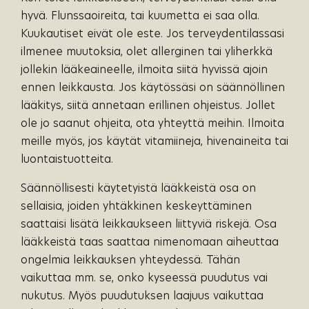
hyvä. Flunssaoireita, tai kuumetta ei saa olla.
Kuukautiset eivät ole este. Jos terveydentilassasi
ilmenee muutoksia, olet allerginen tai yliherkkä
jollekin lääkeaineelle, ilmoita siitä hyvissä ajoin
ennen leikkausta. Jos käytössäsi on säännöllinen
lääkitys, siitä annetaan erillinen ohjeistus. Jollet
ole jo saanut ohjeita, ota yhteyttä meihin. Ilmoita
meille myös, jos käytät vitamiineja, hivenaineita tai
luontaistuotteita.
Säännöllisesti käytetyistä lääkkeistä osa on
sellaisia, joiden yhtäkkinen keskeyttäminen
saattaisi lisätä leikkaukseen liittyviä riskejä. Osa
lääkkeistä taas saattaa nimenomaan aiheuttaa
ongelmia leikkauksen yhteydessä. Tähän
vaikuttaa mm. se, onko kyseessä puudutus vai
nukutus. Myös puudutuksen laajuus vaikuttaa