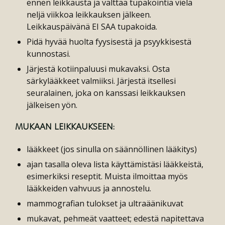
ennen leikkausta ja välttää tupakointia vielä
neljä viikkoa leikkauksen jälkeen.
Leikkauspäivänä EI SAA tupakoida.
Pidä hyvää huolta fyysisestä ja psyykkisestä
kunnostasi.
Järjestä kotiinpaluusi mukavaksi. Osta
särkylääkkeet valmiiksi. Järjestä itsellesi
seuralainen, joka on kanssasi leikkauksen
jälkeisen yön.
MUKAAN LEIKKAUKSEEN:
lääkkeet (jos sinulla on säännöllinen lääkitys)
ajan tasalla oleva lista käyttämistäsi lääkkeistä,
esimerkiksi reseptit. Muista ilmoittaa myös
lääkkeiden vahvuus ja annostelu.
mammografian tulokset ja ultraäänikuvat
mukavat, pehmeät vaatteet; edestä napitettava