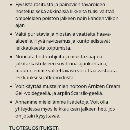
Fyysistä rasitusta ja painavien tavaroiden
nostelua sekä äkkinäisiä liikkeitä tulisi välttää
ompeleiden poiston jälkeen noin kahden viikon
ajan.
Vältä puristavia ja hiostavia vaatteita haava-
alueella. Hyvä ravitsemus ja kunto edistävät
leikkauksesta toipumista.
Noudata hoito-ohjeita ja muista saapua
jälkitarkastukseen sovittuna ajankohtana,
muuten emme valitettavasti voi ottaa vastuuta
leikkauksesi jatkohoidosta.
Voit käyttää mustelmien hoitoon Arnizen Cream
Gel -voidegeeliä, ja arpiin Scarsilc-geeliä.
Annamme mielellämme lisätietoja. Voit olla
yhteydessä myös leikkauksen jälkeen heti, jos
on jotain kysyttävää.
TUOTESUOSITUKSET: