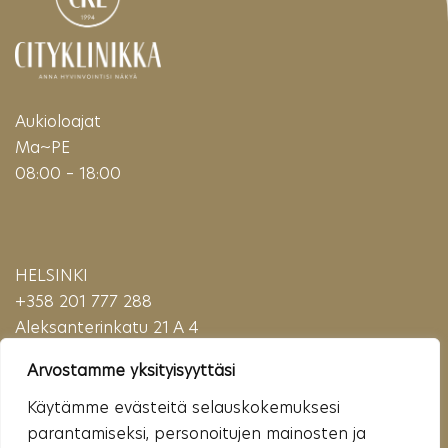
Aukioloajat
Ma~PE
08:00 – 18:00
HELSINKI
+358 201 777 288
Aleksanterinkatu 21 A 4
00100 Helsinki
Arvostamme yksityisyyttäsi
(Puhelu maksaa matkapuhelinmaksun (mpm) tai paikallisverkkomaksun (pvm)
verran)
Käytämme evästeitä selauskokemuksesi
parantamiseksi, personoitujen mainosten ja