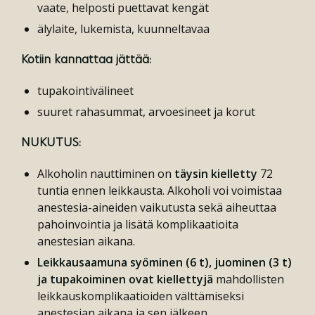
vaate, helposti puettavat kengät
älylaite, lukemista, kuunneltavaa
Kotiin kannattaa jättää:
tupakointivälineet
suuret rahasummat, arvoesineet ja korut
NUKUTUS:
Alkoholin nauttiminen on
täysin kielletty
72
tuntia ennen leikkausta. Alkoholi voi voimistaa
anestesia-aineiden vaikutusta sekä aiheuttaa
pahoinvointia ja lisätä komplikaatioita
anestesian aikana.
Leikkausaamuna syöminen (6 t), juominen (3 t)
ja tupakoiminen ovat kiellettyjä
mahdollisten
leikkauskomplikaatioiden välttämiseksi
anestesian aikana ja sen jälkeen.