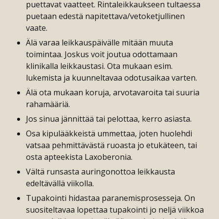
puettavat vaatteet. Rintaleikkaukseen tultaessa
puetaan edestä napitettava/vetoketjullinen
vaate.
Älä varaa leikkauspäivälle mitään muuta
toimintaa. Joskus voit joutua odottamaan
klinikalla leikkaustasi. Ota mukaan esim.
lukemista ja kuunneltavaa odotusaikaa varten.
Älä ota mukaan koruja, arvotavaroita tai suuria
rahamääriä.
Jos sinua jännittää tai pelottaa, kerro asiasta.
Osa kipulääkkeistä ummettaa, joten huolehdi
vatsaa pehmittävästä ruoasta jo etukäteen, tai
osta apteekista Laxoberonia.
Vältä runsasta auringonottoa leikkausta
edeltävällä viikolla.
Tupakointi hidastaa paranemisprosesseja. On
suositeltavaa lopettaa tupakointi jo neljä viikkoa