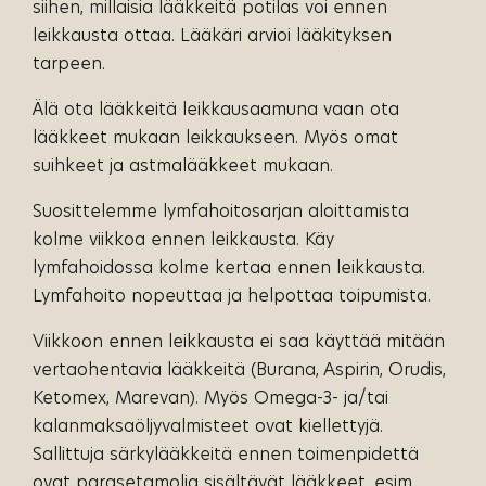
siihen, millaisia lääkkeitä potilas voi ennen
leikkausta ottaa. Lääkäri arvioi lääkityksen
tarpeen.
Älä ota lääkkeitä leikkausaamuna vaan ota
lääkkeet mukaan leikkaukseen. Myös omat
suihkeet ja astmalääkkeet mukaan.
Suosittelemme lymfahoitosarjan aloittamista
kolme viikkoa ennen leikkausta. Käy
lymfahoidossa kolme kertaa ennen leikkausta.
Lymfahoito nopeuttaa ja helpottaa toipumista.
Viikkoon ennen leikkausta ei saa käyttää mitään
vertaohentavia lääkkeitä (Burana, Aspirin, Orudis,
Ketomex, Marevan). Myös Omega-3- ja/tai
kalanmaksaöljyvalmisteet ovat kiellettyjä.
Sallittuja särkylääkkeitä ennen toimenpidettä
ovat parasetamolia sisältävät lääkkeet, esim.