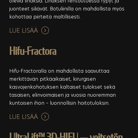
olevia lihaksia. Lihaksen rentoutuessa rypyt ja
juonteet siliävät. Botuliinilla on mahdollista myös
kohottaa piirteitä maltillisesti.
LUE LISÄÄ
Hifu-Fractora
Hifu-Fractoralla on mahdollista saavuttaa
merkittävän pitkäaikaiset, kirurgisen
kasvojenkohotuksen kaltaiset tulokset sekä
tasaisen, elinvoimaisen ja vuosia nuoremman
kuntoisen ihon – luonnollisin hoitotuloksin.
LUE LISÄÄ
UltraLift™ 3D-HIFU — veitsetön