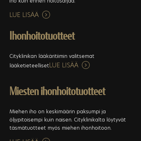
iho kuin ennen hoitosarjaa.
LUE LISÄÄ
Ihonhoitotuotteet
Cityklinikan lääkäritiimin valitsemat
LUE LISÄÄ
lääketieteelliset
Miesten ihonhoitotuotteet
Miehen iho on keskimäärin paksumpi ja
öljypitoisempi kuin naisen. Cityklinikalta löytyvät
täsmätuotteet myös miehen ihonhoitoon.