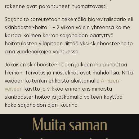
rakenne ovat parantuneet huomattavasti.
Sarjahoito toteutetaan tekemällä biorevitalisaatio eli
skinbooster-hoito 1 – 2 viikon välein yhteensä kolme
kertaa. Kolmen kerran sarjahoidon päätyttyä
hoitotulosten ylläpitoon riittää yksi skinbooster-hoito
aina vuodenaikojen vaihtuessa.
Jokaisen skinbooster-hoidon jälkeen iho punoittaa
hieman. Turvotus ja mustelmat ovat mahdollisia. Niitä
voidaan kuitenkin ehkäistä aloittamalla
Arnizen-
voiteen
käyttö jo viikkoa ennen ensimmäistä
skinbooster-hoitoa ja jatkamalla voiteen käyttöä
koko sarjahoidon ajan, kuurina.
Muita saman