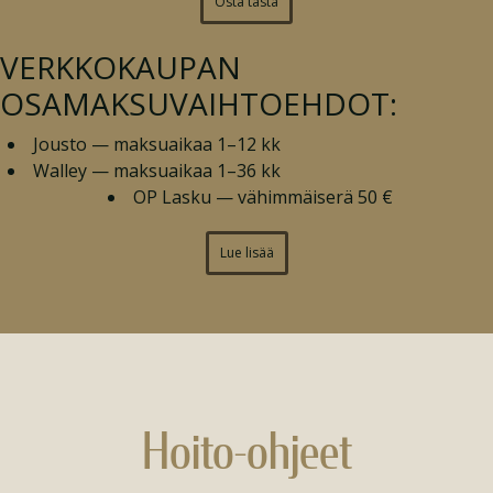
Osta tästä
VERKKOKAUPAN
OSAMAKSUVAIHTOEHDOT:
Jousto — maksuaikaa 1–12 kk
Walley — maksuaikaa 1–36 kk
OP Lasku — vähimmäiserä 50 €
Lue lisää
Hoito-ohjeet