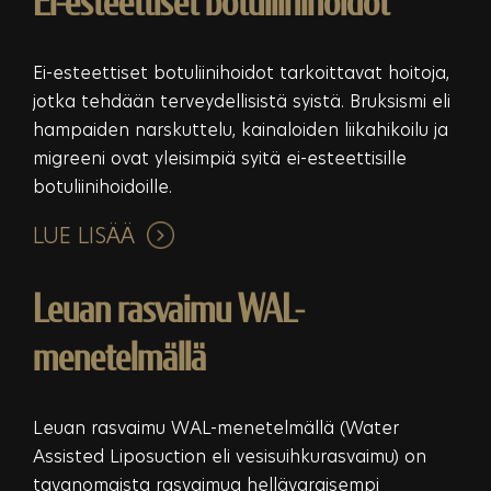
Ei-esteettiset botuliinihoidot
Ei-esteettiset botuliinihoidot tarkoittavat hoitoja,
jotka tehdään terveydellisistä syistä. Bruksismi eli
hampaiden narskuttelu, kainaloiden liikahikoilu ja
migreeni ovat yleisimpiä syitä ei-esteettisille
botuliinihoidoille.
LUE LISÄÄ
Leuan rasvaimu WAL-
menetelmällä
Leuan rasvaimu WAL-menetelmällä (Water
Assisted Liposuction eli vesisuihkurasvaimu) on
tavanomaista rasvaimua hellävaraisempi