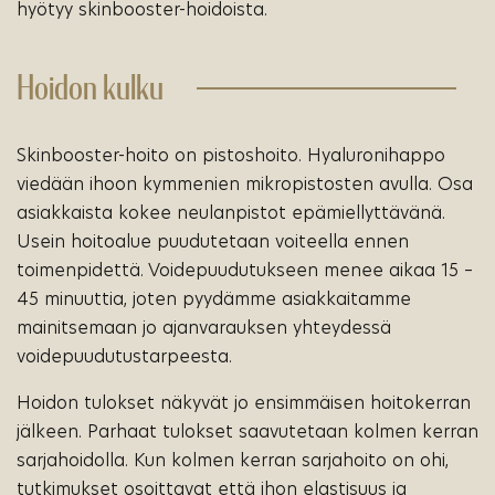
hyötyy skinbooster-hoidoista.
Hoidon kulku
Skinbooster-hoito on pistoshoito. Hyaluronihappo
viedään ihoon kymmenien mikropistosten avulla. Osa
asiakkaista kokee neulanpistot epämiellyttävänä.
Usein hoitoalue puudutetaan voiteella ennen
toimenpidettä. Voidepuudutukseen menee aikaa 15 –
45 minuuttia, joten pyydämme asiakkaitamme
mainitsemaan jo ajanvarauksen yhteydessä
voidepuudutustarpeesta.
Hoidon tulokset näkyvät jo ensimmäisen hoitokerran
jälkeen. Parhaat tulokset saavutetaan kolmen kerran
sarjahoidolla. Kun kolmen kerran sarjahoito on ohi,
tutkimukset osoittavat että ihon elastisuus ja