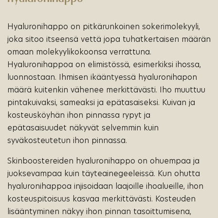
Hyaluronihappo on pitkärunkoinen sokerimolekyyli,
joka sitoo itseensä vettä jopa tuhatkertaisen määrän
omaan molekyylikokoonsa verrattuna.
Hyaluronihappoa on elimistössä, esimerkiksi ihossa,
luonnostaan. Ihmisen ikääntyessä hyaluronihapon
määrä kuitenkin vähenee merkittävästi. Iho muuttuu
pintakuivaksi, sameaksi ja epätasaiseksi. Kuivan ja
kosteusköyhän ihon pinnassa rypyt ja
epätasaisuudet näkyvät selvemmin kuin
syväkosteutetun ihon pinnassa.
Skinboostereiden hyaluronihappo on ohuempaa ja
juoksevampaa kuin täyteainegeeleissä. Kun ohutta
hyaluronihappoa injisoidaan laajoille ihoalueille, ihon
kosteuspitoisuus kasvaa merkittävästi. Kosteuden
lisääntyminen näkyy ihon pinnan tasoittumisena,