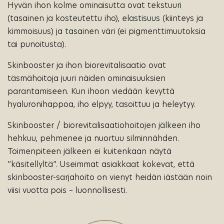
Hyvän ihon kolme ominaisutta ovat
tekstuuri
(tasainen ja kosteutettu iho),
elastisuus
(kiinteys ja
kimmoisuus) ja
tasainen
väri
(ei pigmenttimuutoksia
tai punoitusta).
Skinbooster ja ihon biorevitalisaatio ovat
täsmähoitoja juuri näiden ominaisuuksien
parantamiseen. Kun ihoon viedään kevyttä
hyaluronihappoa, iho elpyy, tasoittuu ja heleytyy.
Skinbooster / biorevitalisaatiohoitojen jälkeen iho
hehkuu, pehmenee ja nuortuu silminnähden.
Toimenpiteen jälkeen ei kuitenkaan näytä
”käsitellyltä”. Useimmat asiakkaat kokevat, että
skinbooster-sarjahoito on vienyt heidän iästään noin
viisi vuotta pois – luonnollisesti.