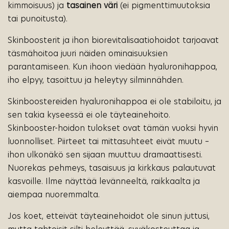
kimmoisuus) ja
tasainen
väri
(ei pigmenttimuutoksia
tai punoitusta).
Skinboosterit ja ihon biorevitalisaatiohoidot tarjoavat
täsmähoitoa juuri näiden ominaisuuksien
parantamiseen. Kun ihoon viedään hyaluronihappoa,
iho elpyy, tasoittuu ja heleytyy silminnähden.
Skinboostereiden hyaluronihappoa ei ole stabiloitu, ja
sen takia kyseessä ei ole täyteainehoito.
Skinbooster-hoidon tulokset ovat tämän vuoksi hyvin
luonnolliset. Piirteet tai mittasuhteet eivät muutu –
ihon ulkonäkö sen sijaan muuttuu dramaattisesti.
Nuorekas pehmeys, tasaisuus ja kirkkaus palautuvat
kasvoille. Ilme näyttää levänneeltä, raikkaalta ja
aiempaa nuoremmalta.
Jos koet, etteivät täyteainehoidot ole sinun juttusi,