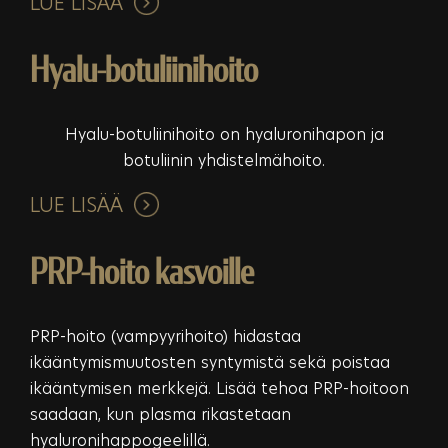
LUE LISÄÄ
Hyalu-botuliinihoito
Hyalu-botuliinihoito on hyaluronihapon ja
botuliinin yhdistelmähoito.
LUE LISÄÄ
PRP-hoito kasvoille
PRP-hoito (vampyyrihoito) hidastaa
ikääntymismuutosten syntymistä sekä poistaa
ikääntymisen merkkejä. Lisää tehoa PRP-hoitoon
saadaan, kun plasma rikastetaan
hyaluronihappogeelillä.