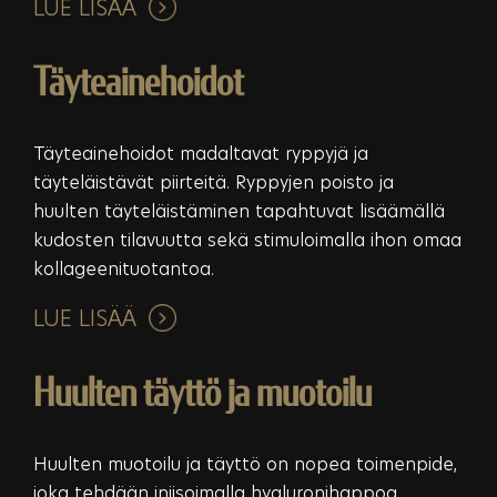
LUE LISÄÄ
Täyteainehoidot
Täyteainehoidot madaltavat ryppyjä ja
täyteläistävät piirteitä. Ryppyjen poisto ja
huulten täyteläistäminen tapahtuvat lisäämällä
kudosten tilavuutta sekä stimuloimalla ihon omaa
kollageenituotantoa.
LUE LISÄÄ
Huulten täyttö ja muotoilu
Huulten muotoilu ja täyttö on nopea toimenpide,
joka tehdään injisoimalla hyaluronihappoa