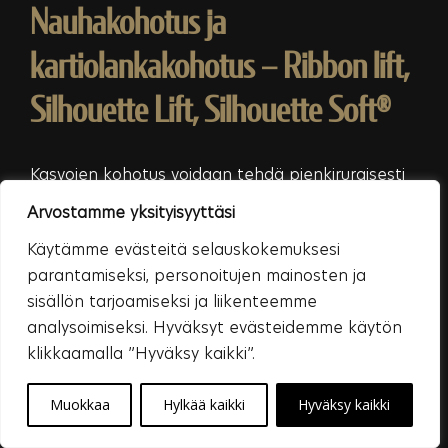
Nauhakohotus ja
kartiolankakohotus – Ribbon lift,
Silhouette Lift, Silhouette Soft®
Kasvojen kohotus voidaan tehdä pienkirurgisesti
tai kokonaan ilman kirurgiaa. Silhouette Soft on
Arvostamme yksityisyyttäsi
sulava kartiolanka, joka viedään ihoon neulalla.
Käytämme evästeitä selauskokemuksesi
Sulava Ribbon-nauha tai sulamaton Silhouette
parantamiseksi, personoitujen mainosten ja
Lift -lanka viedään kudoksiin pienen avauksen
sisällön tarjoamiseksi ja liikenteemme
kautta.
analysoimiseksi. Hyväksyt evästeidemme käytön
LUE LISÄÄ
klikkaamalla ”Hyväksy kaikki”.
Mesoterapia
Muokkaa
Hylkää kaikki
Hyväksy kaikki