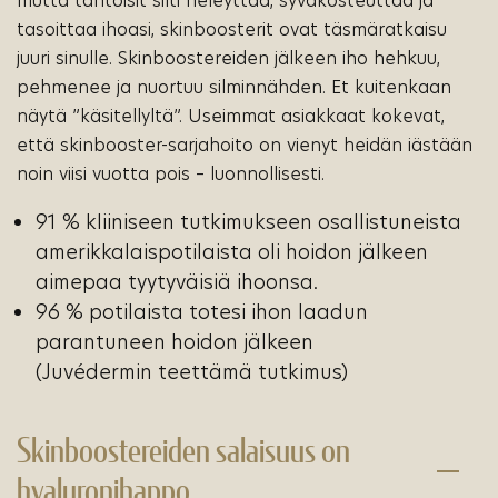
mutta tahtoisit silti heleyttää, syväkosteuttaa ja
tasoittaa ihoasi, skinboosterit ovat täsmäratkaisu
juuri sinulle. Skinboostereiden jälkeen iho hehkuu,
pehmenee ja nuortuu silminnähden. Et kuitenkaan
näytä ”käsitellyltä”. Useimmat asiakkaat kokevat,
että skinbooster-sarjahoito on vienyt heidän iästään
noin viisi vuotta pois – luonnollisesti.
91 % kliiniseen tutkimukseen osallistuneista
amerikkalaispotilaista oli hoidon jälkeen
aimepaa tyytyväisiä ihoonsa.
96 % potilaista totesi ihon laadun
parantuneen hoidon jälkeen
(Juvédermin teettämä tutkimus)
Skinboostereiden salaisuus on
hyaluronihappo