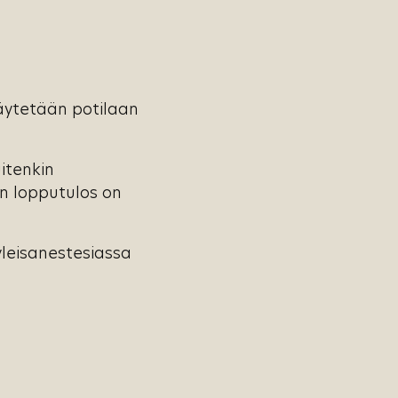
käytetään potilaan
itenkin
en lopputulos on
yleisanestesiassa