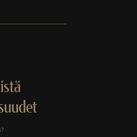
istä
suudet
ä?