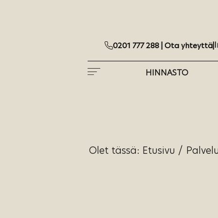
I
0201 777 288 |
Ota yhteyttä
|
HINNASTO
Olet tässä:
Etusivu
/
Palvel