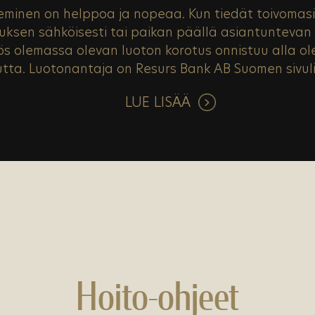
minen on helppoa ja nopeaa. Kun tiedät toivomas
uksen sähköisesti tai paikan päällä asiantunteva
ös olemassa olevan luoton korotus onnistuu alla 
tta. Luotonantaja on Resurs Bank AB Suomen sivuli
LUE LISÄÄ
Hoito-ohjeet