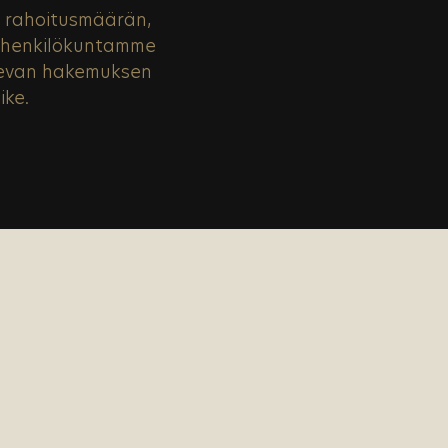
i rahoitusmäärän,
n henkilökuntamme
olevan hakemuksen
ike.