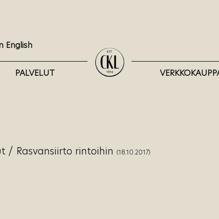
n English
PALVELUT
VERKKOKAUPP
ut
/
Rasvansiirto rintoihin
(18.10.2017)