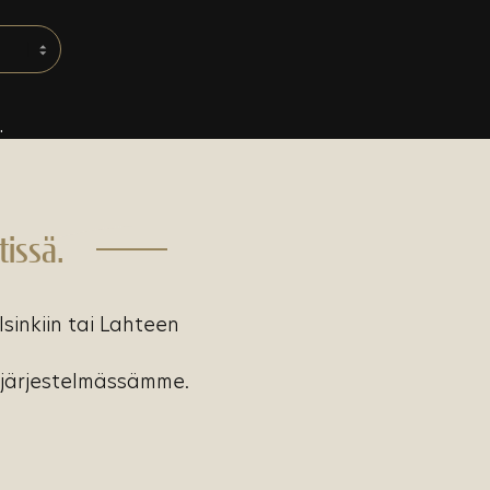
.
tissä.
lsinkiin tai Lahteen
järjestelmässämme.