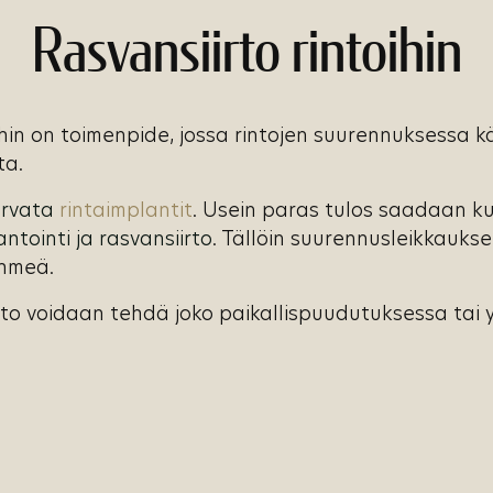
Rasvansiirto rintoihin
ihin on toimenpide, jossa rintojen suurennuksessa 
ta.
orvata
rintaimplantit
. Usein paras tulos saadaan ku
ntointi ja rasvansiirto
. Tällöin suurennusleikkauks
ehmeä.
irto voidaan tehdä joko paikallispuudutuksessa tai 