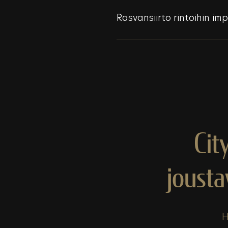
Rasvansiirto rintoihin i
Cit
joust
H