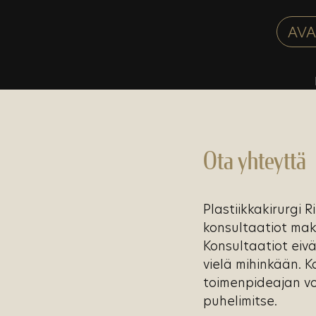
Ota yhteyttä
Plastiikkakirurgi R
konsultaatiot mak
Konsultaatiot eivä
vielä mihinkään. K
toimenpideajan vo
puhelimitse.