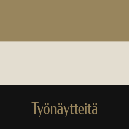
Työnäytteitä