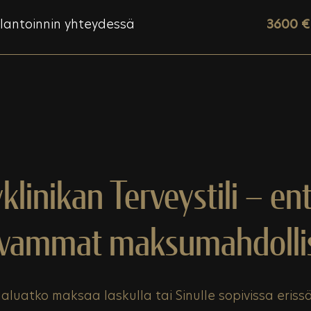
mplantoinnin yhteydessä
3600 €
yklinikan Terveystili – ent
avammat maksumahdolli
aluatko maksaa laskulla tai Sinulle sopivissa eriss