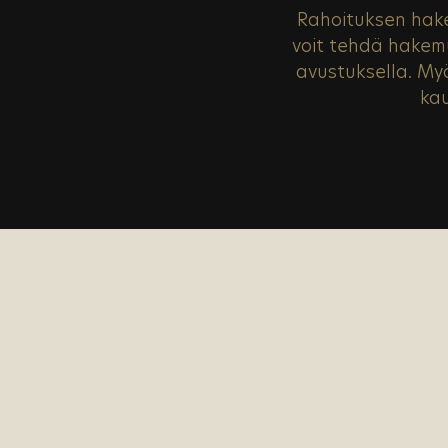
Rahoituksen hake
voit tehdä hakem
avustuksella. My
kau