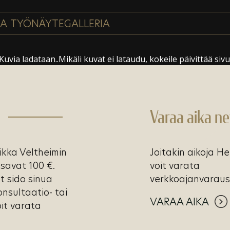
Kuvia ladataan..Mikäli kuvat ei lataudu, kokeile päivittää sivu
Varaa aika ne
iikka Veltheimin
Joitakin aikoja He
savat 100 €.
voit varata
t sido sinua
verkkoajanvaraus
onsultaatio- tai
VARAA AIKA
it varata