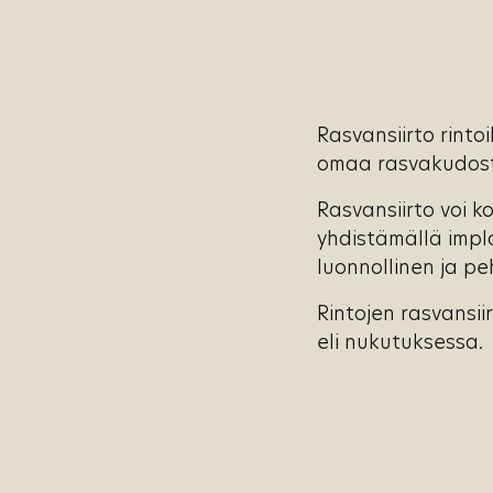
Rasvansiirto rinto
omaa rasvakudos
Rasvansiirto voi
k
yhdistämällä impla
luonnollinen ja p
Rintojen rasvansi
eli nukutuksessa.