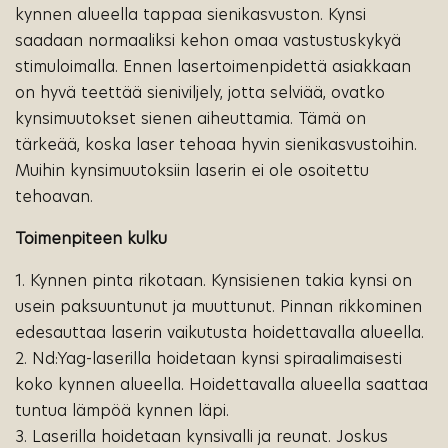
kynnen alueella tappaa sienikasvuston. Kynsi
saadaan normaaliksi kehon omaa vastustuskykyä
stimuloimalla. Ennen lasertoimenpidettä asiakkaan
on hyvä teettää sieniviljely, jotta selviää, ovatko
kynsimuutokset sienen aiheuttamia. Tämä on
tärkeää, koska laser tehoaa hyvin sienikasvustoihin.
Muihin kynsimuutoksiin laserin ei ole osoitettu
tehoavan.
Toimenpiteen kulku
1. Kynnen pinta rikotaan. Kynsisienen takia kynsi on
usein paksuuntunut ja muuttunut. Pinnan rikkominen
edesauttaa laserin vaikutusta hoidettavalla alueella.
2. Nd:Yag-laserilla hoidetaan kynsi spiraalimaisesti
koko kynnen alueella. Hoidettavalla alueella saattaa
tuntua lämpöä kynnen läpi.
3. Laserilla hoidetaan kynsivalli ja reunat. Joskus