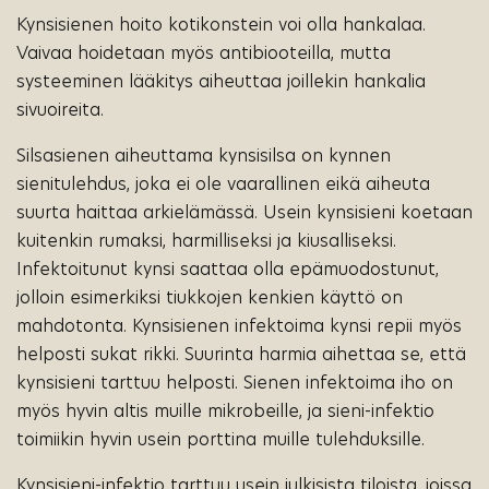
Kynsisienen hoito kotikonstein voi olla hankalaa.
Vaivaa hoidetaan myös antibiooteilla, mutta
systeeminen lääkitys aiheuttaa joillekin hankalia
sivuoireita.
Silsasienen aiheuttama kynsisilsa on kynnen
sienitulehdus, joka ei ole vaarallinen eikä aiheuta
suurta haittaa arkielämässä. Usein kynsisieni koetaan
kuitenkin rumaksi, harmilliseksi ja kiusalliseksi.
Infektoitunut kynsi saattaa olla epämuodostunut,
jolloin esimerkiksi tiukkojen kenkien käyttö on
mahdotonta. Kynsisienen infektoima kynsi repii myös
helposti sukat rikki. Suurinta harmia aihettaa se, että
kynsisieni tarttuu helposti. Sienen infektoima iho on
myös hyvin altis muille mikrobeille, ja sieni-infektio
toimiikin hyvin usein porttina muille tulehduksille.
Kynsisieni-infektio tarttuu usein julkisista tiloista, joissa