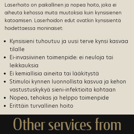
Laserhoito on paikallinen ja nopea hoito, joka ei
aiheuta kehossa muita muutoksia kuin kynsisienen
katoamisen. Laserhoidon edut ovatkin kynsisientä
hoidettaessa moninaiset:
Kynsisieni tuhoutuu ja uusi terve kynsi kasvaa
tilalle
Ei-invasiivinen toimenpide: ei neuloja tai
leikkauksia
Ei kemiallisia aineita tai lääkitystä
Stimuloi kynnen luonnollista kasvua ja kehon
vastustuskykyä sieni-infektioita kohtaan
Nopea, tehokas ja helppo toimenpide
Erittäin turvallinen hoito
Other services from