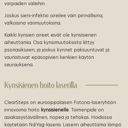
varpaiden väleihin.
Joskus sieni-infektio oireilee vain pinnallisina,
valkoisina värimuutoksina.
Kaikki kynsien oireet eivät ole kynsisienen
aiheuttamia. Osa kynsimuutoksista liittyy
psoriasikseen, ja joskus kynnet paksuuntuvat ja
vaurioituvat epäsopivien kenkien käytön
seurauksena.
Kynsisienen hoito laserilla
ClearSteps on eurooppalaisen Fotona-laseryhtiön
innovoima hoito
kynsisienelle
. Toimenpide on
asiakasystävällinen, nopea ja tehokas. Hoidossa
käytetään Nd:Yag-laseria. Laserin aiheuttama lämpö