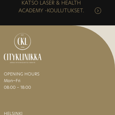
KATSO LASER & HEALTH
ACADEMY -KOULUTUKSET.
OPENING HOURS
Mon~Fri
08:00 – 18:00
HELSINKI