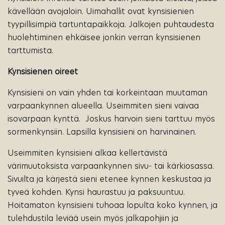
kävellään avojaloin. Uimahallit ovat kynsisienien
tyypillisimpiä tartuntapaikkoja. Jalkojen puhtaudesta
huolehtiminen ehkäisee jonkin verran kynsisienen
tarttumista.
Kynsisienen oireet
Kynsisieni on vain yhden tai korkeintaan muutaman
varpaankynnen alueella. Useimmiten sieni vaivaa
isovarpaan kynttä. Joskus harvoin sieni tarttuu myös
sormenkynsiin. Lapsilla kynsisieni on harvinainen.
Useimmiten kynsisieni alkaa kellertävistä
värimuutoksista varpaankynnen sivu- tai kärkiosassa.
Sivuilta ja kärjestä sieni etenee kynnen keskustaa ja
tyveä kohden. Kynsi haurastuu ja paksuuntuu.
Hoitamaton kynsisieni tuhoaa lopulta koko kynnen, ja
tulehdustila leviää usein myös jalkapohjiin ja