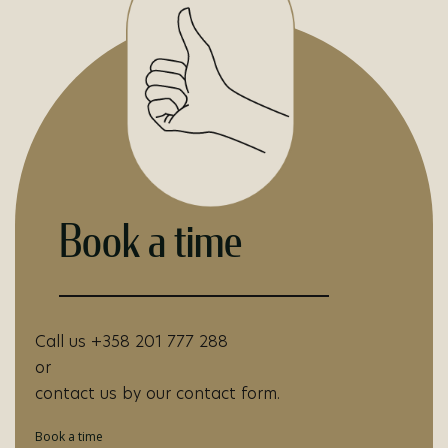
Book a time
Call us +358 201 777 288
or
contact us by our contact form.
Book a time