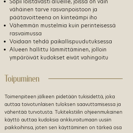
Sopii loistavasti alueille, joissa on vain
vähäinen tarve rasvanpoistoon ja
päätavoitteena on kiinteämpi iho
Vähemmän mustelmia kuin perinteisessä
rasvaimussa
Voidaan tehdä paikallispuudutuksessa
Alueen hallittu lämmittäminen, jolloin
ympäröivät kudokset eivät vahingoitu
Toipuminen
Toimenpiteen jälkeen pidetään tukisidettä, joka
auttaa toivotunlaisen tuloksen saavuttamisessa ja
vähentää turvotusta. Tukitekstiilin ohjeenmukainen
käyttö auttaa kudoksia ankkuroitumaan uusiin
paikkoihinsa, joten sen käyttäminen on tärkeä osa