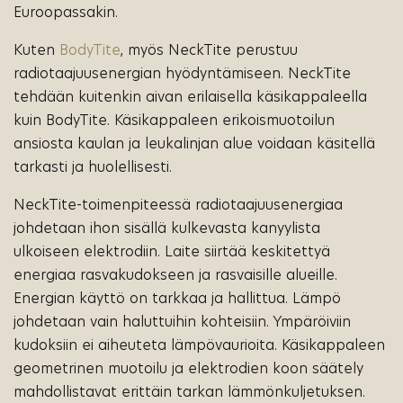
Euroopassakin.
Kuten
BodyTite
, myös NeckTite perustuu
radiotaajuusenergian hyödyntämiseen. NeckTite
tehdään kuitenkin aivan erilaisella käsikappaleella
kuin BodyTite. Käsikappaleen erikoismuotoilun
ansiosta kaulan ja leukalinjan alue voidaan käsitellä
tarkasti ja huolellisesti.
NeckTite-toimenpiteessä radiotaajuusenergiaa
johdetaan ihon sisällä kulkevasta kanyylista
ulkoiseen elektrodiin. Laite siirtää keskitettyä
energiaa rasvakudokseen ja rasvaisille alueille.
Energian käyttö on tarkkaa ja hallittua. Lämpö
johdetaan vain haluttuihin kohteisiin. Ympäröiviin
kudoksiin ei aiheuteta lämpövaurioita. Käsikappaleen
geometrinen muotoilu ja elektrodien koon säätely
mahdollistavat erittäin tarkan lämmönkuljetuksen.