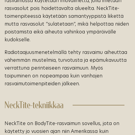
rasvaimussa käytetään imuvälinettä, jolla imetään
rasvasolut pois hoidettavalta alueelta. NeckTite-
toimenpiteessä käytetään samantyyppistä liikettä
mutta rasvasolut ”sulatetaan”, mikä helpottaa niiden
poistamista eikä aiheuta vahinkoa ympäröivälle
kudokselle.
Radiotaajuusmenetelmällä tehty rasvaimu aiheuttaa
vähemmän mustelmia, turvotusta ja epämukavuutta
verrattuna perinteiseen rasvaimuun. Myös
toipuminen on nopeampaa kuin vanhojen
rasvaimutoimenpiteiden jälkeen.
NeckTite-tekniikkaa
NeckTite on BodyTite-rasvaimun sovellus, jota on
käytetty jo vuosien ajan niin Amerikassa kuin