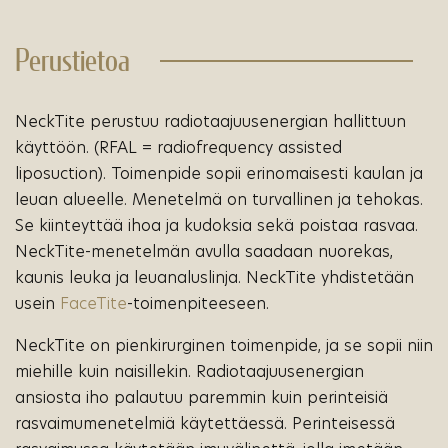
Perustietoa
NeckTite perustuu radiotaajuusenergian hallittuun
käyttöön.
(RFAL = radiofrequency assisted
liposuction). Toimenpide sopii erinomaisesti kaulan ja
leuan alueelle. Menetelmä on turvallinen ja tehokas.
Se kiinteyttää ihoa ja kudoksia sekä poistaa rasvaa.
NeckTite-menetelmän avulla saadaan nuorekas,
kaunis leuka ja leuanaluslinja. NeckTite yhdistetään
usein
FaceTite
-toimenpiteeseen.
NeckTite on pienkirurginen toimenpide, ja se sopii niin
miehille kuin naisillekin. Radiotaajuusenergian
ansiosta iho palautuu paremmin kuin perinteisiä
rasvaimumenetelmiä käytettäessä. Perinteisessä