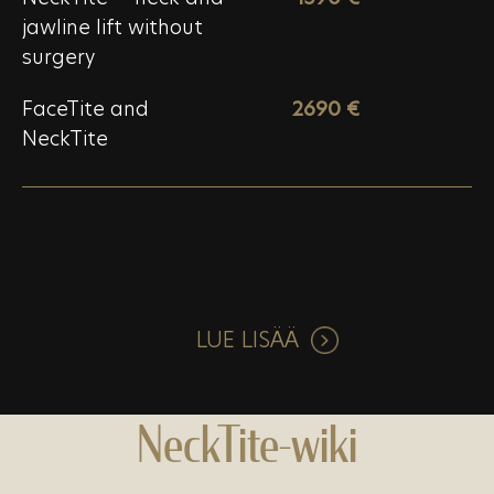
jawline lift without
surgery
FaceTite and
2690 €
NeckTite
LUE LISÄÄ
NeckTite-wiki