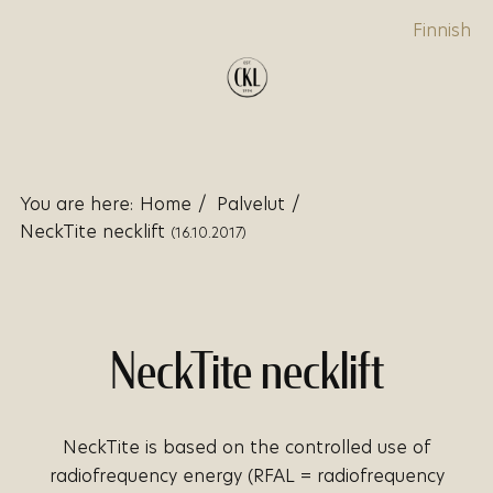
Finnish
You are here:
Home
/
Palvelut
/
NeckTite necklift
(16.10.2017)
NeckTite necklift
NeckTite is based on the controlled use of
radiofrequency energy (RFAL = radiofrequency