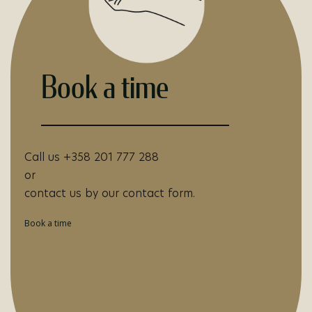
Book a time
Call us +358 201 777 288
or
contact us by our contact form.
Book a time