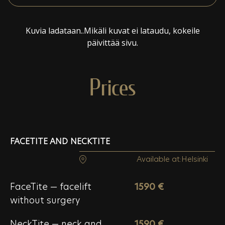
Kuvia ladataan..Mikäli kuvat ei lataudu, kokeile
päivittää sivu.
Prices
FACETITE AND NECKTITE
Available at:
Helsinki
FaceTite — facelift
1590 €
without surgery
NeckTite — neck and
1590 €