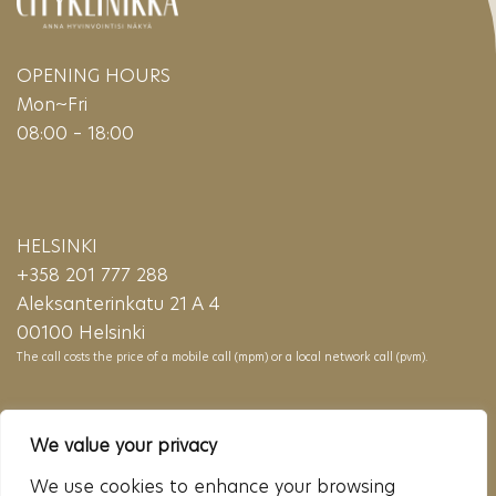
OPENING HOURS
Mon~Fri
08:00 – 18:00
HELSINKI
+358 201 777 288
Aleksanterinkatu 21 A 4
00100 Helsinki
The call costs the price of a mobile call (mpm) or a local network call (pvm).
LAHTI
We value your privacy
+358 201 777 288
We use cookies to enhance your browsing
Vapaudenkatu 8 A 7