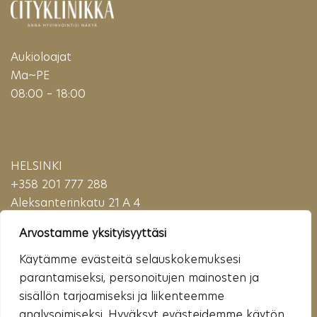
Aukioloajat
Ma~PE
08:00 – 18:00
HELSINKI
+358 201 777 288
Aleksanterinkatu 21 A 4
00100 Helsinki
Arvostamme yksityisyyttäsi
(Puhelu maksaa matkapuhelinmaksun (mpm) tai paikallisverkkomaksun (pvm)
verran)
Käytämme evästeitä selauskokemuksesi
parantamiseksi, personoitujen mainosten ja
sisällön tarjoamiseksi ja liikenteemme
analysoimiseksi. Hyväksyt evästeidemme käytön