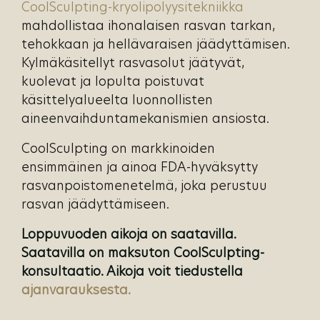
CoolSculpting-kryolipolyysitekniikka
mahdollistaa ihonalaisen rasvan tarkan,
tehokkaan ja hellävaraisen jäädyttämisen.
Kylmäkäsitellyt rasvasolut jäätyvät,
kuolevat ja lopulta poistuvat
käsittelyalueelta luonnollisten
aineenvaihduntamekanismien ansiosta.
CoolSculpting on markkinoiden
ensimmäinen ja ainoa FDA-hyväksytty
rasvanpoistomenetelmä, joka perustuu
rasvan jäädyttämiseen.
Loppuvuoden aikoja on saatavilla.
Saatavilla on maksuton CoolSculpting-
konsultaatio. Aikoja voit tiedustella
ajanvarauksesta.