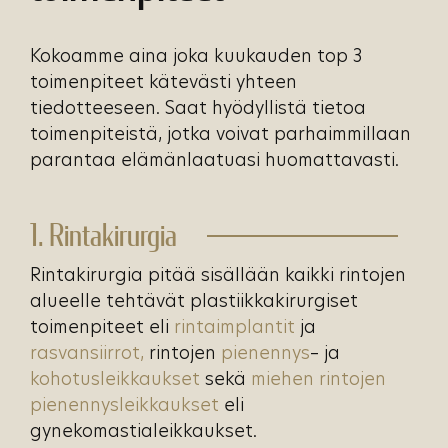
Kokoamme aina joka kuukauden top 3
toimenpiteet kätevästi yhteen
tiedotteeseen. Saat hyödyllistä tietoa
toimenpiteistä, jotka voivat parhaimmillaan
parantaa elämänlaatuasi huomattavasti.
1. Rintakirurgia
Rintakirurgia pitää sisällään kaikki rintojen
alueelle tehtävät plastiikkakirurgiset
toimenpiteet eli
rintaimplantit
ja
rasvansiirrot,
rintojen
pienennys
– ja
kohotusleikkaukset
sekä
miehen rintojen
pienennysleikkaukset
eli
gynekomastialeikkaukset.