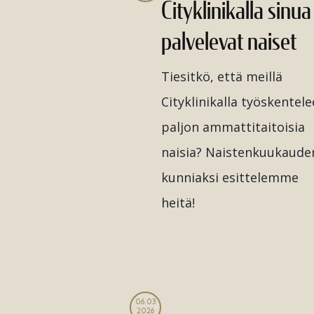
Cityklinikalla sinua
palvelevat naiset
Tiesitkö, että meillä
Cityklinikalla työskentele
paljon ammattitaitoisia
naisia? Naistenkuukaude
kunniaksi esittelemme
heitä!
06.03
2026