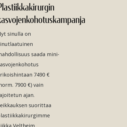
Plastiikkakirurgin
kasvojenkohotuskampanja
yt sinulla on
inutlaatuinen
ahdollisuus saada mini-
asvojenkohotus
rikoishintaan 7490 €
norm. 7900 €) vain
ajoitetun ajan.
eikkauksen suorittaa
lastiikkakirurgimme
iikka Veltheim.