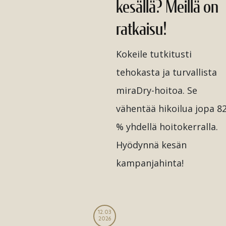
kesällä? Meillä on
ratkaisu!
Kokeile tutkitusti
tehokasta ja turvallista
miraDry-hoitoa. Se
vähentää hikoilua jopa 8
% yhdellä hoitokerralla.
Hyödynnä kesän
kampanjahinta!
12.03
2026