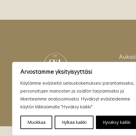
Aukiol
Ma~P
Arvostamme yksityisyyttäsi
08:00 
Käytämme evästeitä selauskokemuksesi parantamiseksi,
personoitujen mainosten ja sisällön tarjoamiseksi ja
liikenteemme analysoimiseksi. Hyväksyt evästeidemme
käytön klikkaamalla ”Hyväksy kaikki”.
Muokkaa
Hylkää kaikki
Hyväksy kaikki
© Copyright - Cityklinikka | Käytämme evästeitä turvallisen käyt