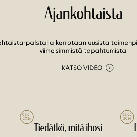
Ajankohtaista
htaista-palstalla kerrotaan uusista toimenpit
viimeisimmistä tapahtumista.
KATSO VIDEO
03.04
23.03
2026
2026
Tiedätkö, mitä ihosi