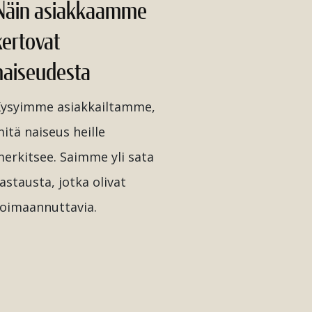
Näin asiakkaamme
kertovat
naiseudesta
ysyimme asiakkailtamme,
itä naiseus heille
erkitsee. Saimme yli sata
astausta, jotka olivat
oimaannuttavia.