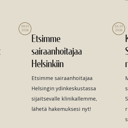
09.01
05.01
2026
2026
Etsimme
t
sairaanhoitajaa
Helsinkiin
Etsimme sairaanhoitajaa
M
Helsingin ydinkeskustassa
s
sijaitsevalle klinikallemme,
S
lähetä hakemuksesi nyt!
r
s