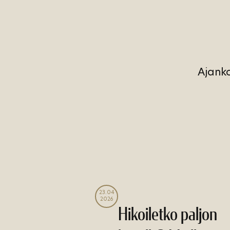
Ajanko
23.04
2026
Hikoiletko paljon