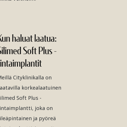
Kun haluat laatua:
Silimed Soft Plus -
rintaimplantit
eillä Cityklinikalla on
aatavilla korkealaatuinen
ilimed Soft Plus -
intaimplantti, joka on
ileäpintainen ja pyöreä