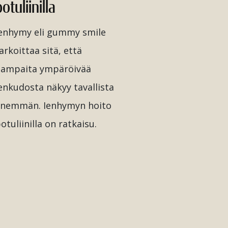
otuliinilla
enhymy eli gummy smile
arkoittaa sitä, että
ampaita ympäröivää
enkudosta näkyy tavallista
nemmän. Ienhymyn hoito
otuliinilla on ratkaisu.