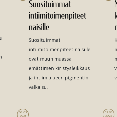
Suosituimmat
intiimitoimenpiteet
naisille
e
Suosituimmat
K
intiimitoimenpiteet naisille
m
n
ovat muun muassa
m
emättimen kiristysleikkaus
v
ja intiimialueen pigmentin
v
valkaisu.
02.03
02.02
2026
2026