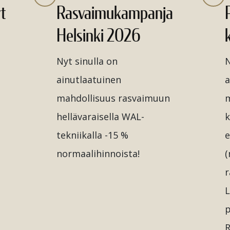
t
Rasvaimukampanja
Helsinki 2026
Nyt sinulla on
N
ainutlaatuinen
a
mahdollisuus rasvaimuun
m
hellävaraisella WAL-
k
tekniikalla -15 %
e
normaalihinnoista!
(
r
L
p
R