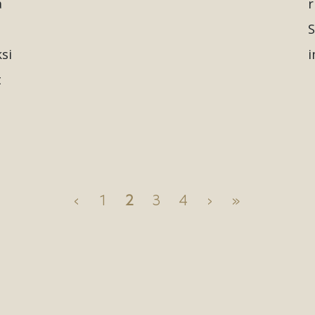
a
r
S
ksi
i
t
‹
1
2
3
4
›
»