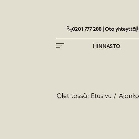
I
0201 777 288 |
Ota yhteyttä
|
HINNASTO
Olet tässä:
Etusivu
/
Ajanko