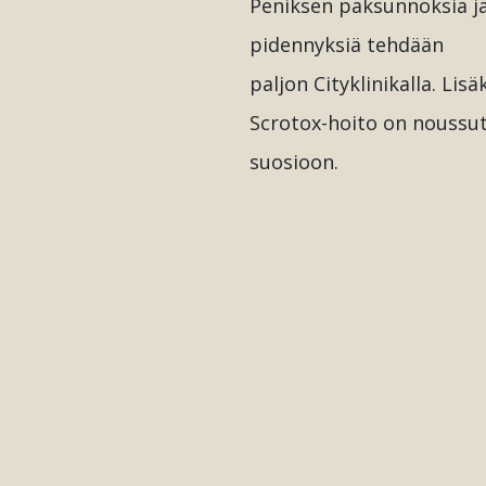
Peniksen paksunnoksia j
pidennyksiä tehdään
paljon Cityklinikalla. Lisä
Scrotox-hoito on noussu
suosioon.