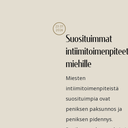
23.01
2026
Suosituimmat
intiimitoimenpitee
miehille
Miesten
intiimitoimenpiteistä
suosituimpia ovat
peniksen paksunnos ja
peniksen pidennys.