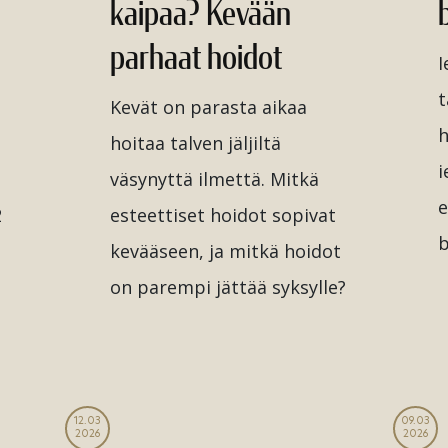
kaipaa? Kevään
b
parhaat hoidot
I
t
Kevät on parasta aikaa
h
hoitaa talven jäljiltä
i
väsynyttä ilmettä. Mitkä
e
2
esteettiset hoidot sopivat
b
kevääseen, ja mitkä hoidot
on parempi jättää syksylle?
12.03
09.03
2026
2026