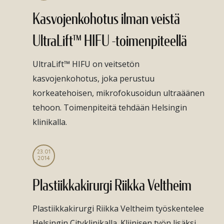
Kasvojenkohotus ilman veistä
UltraLift™ HIFU -toimenpiteellä
UltraLift™ HIFU on veitsetön
kasvojenkohotus, joka perustuu
korkeatehoisen, mikrofokusoidun ultraäänen
tehoon. Toimenpiteitä tehdään Helsingin
klinikalla.
23.01
2014
Plastiikkakirurgi Riikka Veltheim
Plastiikkakirurgi Riikka Veltheim työskentelee
Helsingin Cityklinikalla. Kliinisen työn lisäksi