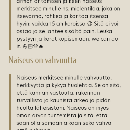
armon antamisen jälkeen naiseus
merkitsee minulle ns. mielentilaa, joka on
itsevarma, rohkea ja kantaa itsensä
hyvin; vaikka 15 cm koroissa 😉 Sitä ei voi
ostaa ja se lähtee sisältä päin. Leuka
pystyyn ja korot kopisemaan, we can do
it. 💪🏻💚🔥
Naiseus on vahvuutta
Naiseus merkitsee minulle vahvuutta,
herkkyyttä ja kykyä huolehtia. Se on sitä,
että kannan vastuuta, rakennan
turvallista ja kaunista arkea ja pidän
huolta läheisistäni. Naiseus on myös
oman arvon tuntemista ja sitä, että
saan olla samaan aikaan sekä vahva