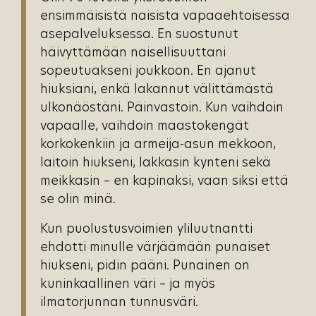
ensimmäisistä naisista vapaaehtoisessa
asepalveluksessa. En suostunut
häivyttämään naisellisuuttani
sopeutuakseni joukkoon. En ajanut
hiuksiani, enkä lakannut välittämästä
ulkonäöstäni. Päinvastoin. Kun vaihdoin
vapaalle, vaihdoin maastokengät
korkokenkiin ja armeija-asun mekkoon,
laitoin hiukseni, lakkasin kynteni sekä
meikkasin – en kapinaksi, vaan siksi että
se olin minä.
Kun puolustusvoimien yliluutnantti
ehdotti minulle värjäämään punaiset
hiukseni, pidin pääni. Punainen on
kuninkaallinen väri – ja myös
ilmatorjunnan tunnusväri.