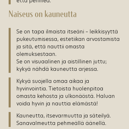
että pehmeä.
Naiseus on kauneutta
Se on tapa ilmaista itseäni – leikkisyyttä
pukeutumisessa, estetiikan arvostamista
ja sitä, että nauttii omasta
olemuksestaan.
​Se on visuaalinen ja aistillinen juttu;
kykyä nähdä kauneutta arjessa.
Kykyä suojella omaa aikaa ja
hyvinvointia. Tietoista huolenpitoa
omasta kehosta ja ulkonäöstä. Haluan
voida hyvin ja nauttia elämästä!
Kauneutta, itsevarmuutta ja säteilyä.
Sanavalmeutta pehmeällä äänellä.