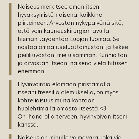
Naiseus merkitsee oman itseni
hyväksymistä naisena, kaikkine
piirteineen. Arvostan nykypäivänä sitä,
että voin kauneuskirurgian avulla
hieman täydentää Luojan luomaa. Se
nostaa omaa itseluottamustani ja tekee
peilikuvastani mieluisamman. Kunnioitan
ja arvostan itseäni naisena vielä hitusen
enemmän!
Hyvinvointia elämään piristämällä
itseäni freesillä olemuksella, on myös
kohteliaisuus muita kohtaan
huolehtimalla omasta itsestä <3
On ihana olla terveen, hyvinvoivan itseni
kanssa.
Naiseus on minulle voimavara, joka vie