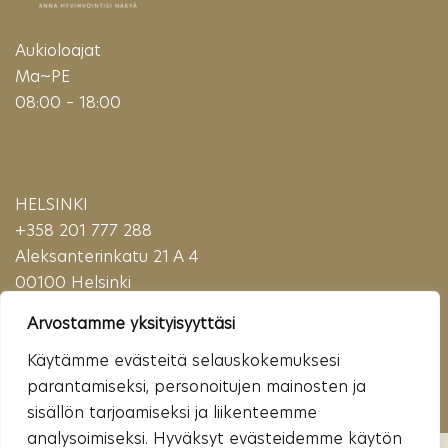
Aukioloajat
Ma~PE
08:00 – 18:00
HELSINKI
+358 201 777 288
Aleksanterinkatu 21 A 4
00100 Helsinki
(Puhelu maksaa matkapuhelinmaksun (mpm) tai paikallisverkkomaksun (pvm)
Arvostamme yksityisyyttäsi
verran)
Käytämme evästeitä selauskokemuksesi
parantamiseksi, personoitujen mainosten ja
sisällön tarjoamiseksi ja liikenteemme
analysoimiseksi. Hyväksyt evästeidemme käytön