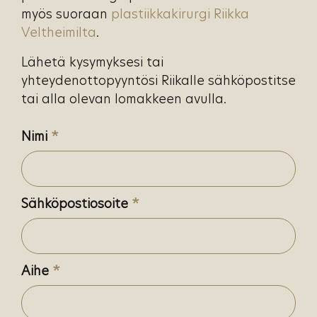
myös suoraan
plastiikkakirurgi Riikka
Veltheimilta
.
Lähetä kysymyksesi tai
yhteydenottopyyntösi Riikalle sähköpostitse
tai alla olevan lomakkeen avulla.
Nimi
*
Sähköpostiosoite
*
Aihe
*