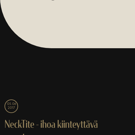
05.06
2017
NeckTite - ihoa kiinteyttävä