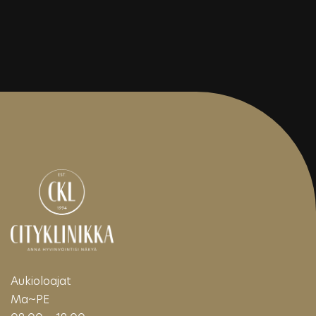
Aukioloajat
Ma~PE