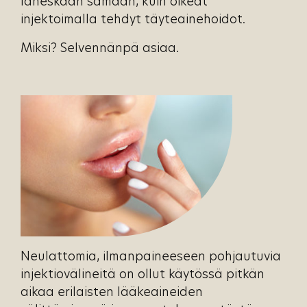
läheskään samaan, kuin oikeat
injektoimalla tehdyt täyteainehoidot.
Miksi? Selvennänpä asiaa.
Neulattomia, ilmanpaineeseen pohjautuvia
injektiovälineitä on ollut käytössä pitkän
aikaa erilaisten lääkeaineiden