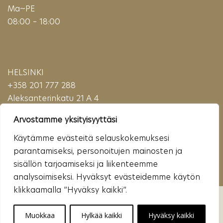
Ma~PE
08:00 – 18:00
HELSINKI
+358 201 777 288
Aleksanterinkatu 21 A 4
00100 Helsinki
Arvostamme yksityisyyttäsi
(Puhelu maksaa matkapuhelinmaksun (mpm) tai paikallisverkkomaksun (pvm)
verran)
Käytämme evästeitä selauskokemuksesi
parantamiseksi, personoitujen mainosten ja
sisällön tarjoamiseksi ja liikenteemme
analysoimiseksi. Hyväksyt evästeidemme käytön
klikkaamalla ”Hyväksy kaikki”.
© Copyright - Cityklinikka | Käytämme evästeitä turvallisen käytön
varmistamiseen, markkinointisisältöjen yksilöimiseen ja
verkkoliikenteen seuraamiseen. |
Tietosuojaseloste
Muokkaa
Hylkää kaikki
Hyväksy kaikki