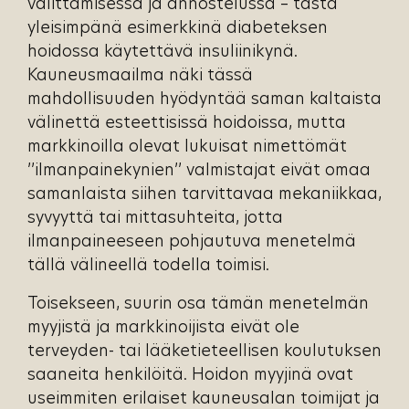
välittämisessä ja annostelussa – tästä
yleisimpänä esimerkkinä diabeteksen
hoidossa käytettävä insuliinikynä.
Kauneusmaailma näki tässä
mahdollisuuden hyödyntää saman kaltaista
välinettä esteettisissä hoidoissa, mutta
markkinoilla olevat lukuisat nimettömät
’’ilmanpainekynien’’ valmistajat eivät omaa
samanlaista siihen tarvittavaa mekaniikkaa,
syvyyttä tai mittasuhteita, jotta
ilmanpaineeseen pohjautuva menetelmä
tällä välineellä todella toimisi.
Toisekseen, suurin osa tämän menetelmän
myyjistä ja markkinoijista eivät ole
terveyden- tai lääketieteellisen koulutuksen
saaneita henkilöitä. Hoidon myyjinä ovat
useimmiten erilaiset kauneusalan toimijat ja