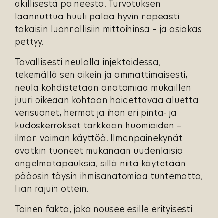
äkillisestä paineesta. Turvotuksen
laannuttua huuli palaa hyvin nopeasti
takaisin luonnollisiin mittoihinsa – ja asiakas
pettyy.
Tavallisesti neulalla injektoidessa,
tekemällä sen oikein ja ammattimaisesti,
neula kohdistetaan anatomiaa mukaillen
juuri oikeaan kohtaan hoidettavaa aluetta
verisuonet, hermot ja ihon eri pinta- ja
kudoskerrokset tarkkaan huomioiden –
ilman voiman käyttöä. Ilmanpainekynät
ovatkin tuoneet mukanaan uudenlaisia
ongelmatapauksia, sillä niitä käytetään
pääosin täysin ihmisanatomiaa tuntematta,
liian rajuin ottein.
Toinen fakta, joka nousee esille erityisesti