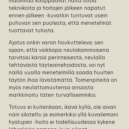
maailmaa kauppaavat näitä uusia
tekniikoita ja hoitojen jälkeen napatut
ennen-jälkeen -kuvatkin tuntuvat usein
puhuvan sen puolesta, että menetelmät
tuottavat tulosta.
Ajatus onkin varsin houkutteleva: sen
sijaan, että vaikkapa neulakammoisena
tarvitsisi kärsiä perinteisestä, neulalla
tehtävästä täyteainehoidosta, voi nyt
näillä uusilla menetelmillä saada huulten
täytön ihoa lävistämättä. Toimenpiteitä on
myös neulattomuutensa ansiosta
markkinoitu täten turvallisemmiksi.
Totuus ei kuitenkaan, ikävä kyllä, ole aivan
näin siloteltu ja esimerkiksi yllä kuvailemani
hyalupen -hoito ei todellisuudessa kykene