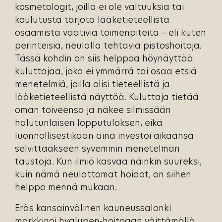
kosmetologit, joilla ei ole valtuuksia tai
koulutusta tarjota lääketieteellistä
osaamista vaativia toimenpiteitä – eli kuten
perinteisiä, neulalla tehtäviä pistoshoitoja.
Tässä kohdin on siis helppoa höynäyttää
kuluttajaa, joka ei ymmärrä tai osaa etsiä
menetelmiä, joilla olisi tieteellistä ja
lääketieteellistä näyttöä. Kuluttaja tietää
oman toiveensa ja näkee silmissään
halutunlaisen lopputuloksen, eikä
luonnollisestikaan aina investoi aikaansa
selvittääkseen syvemmin menetelmän
taustoja. Kun ilmiö kasvaa näinkin suureksi,
kuin nämä neulattomat hoidot, on siihen
helppo mennä mukaan.
Eräs kansainvälinen kauneussalonki
markkinoi hyalupen-hoitoaan väittämällä,