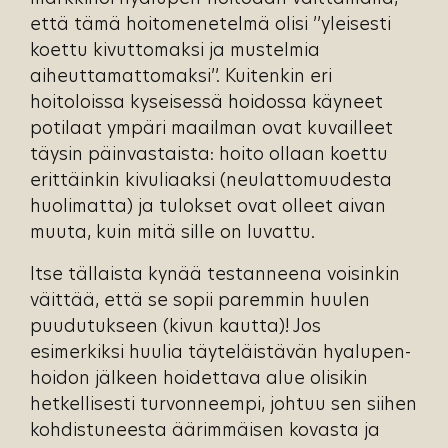
että tämä hoitomenetelmä olisi ’’yleisesti
koettu kivuttomaksi ja mustelmia
aiheuttamattomaksi’’. Kuitenkin eri
hoitoloissa kyseisessä hoidossa käyneet
potilaat ympäri maailman ovat kuvailleet
täysin päinvastaista: hoito ollaan koettu
erittäinkin kivuliaaksi (neulattomuudesta
huolimatta) ja tulokset ovat olleet aivan
muuta, kuin mitä sille on luvattu.
Itse tällaista kynää testanneena voisinkin
väittää, että se sopii paremmin huulen
puudutukseen (kivun kautta)! Jos
esimerkiksi huulia täyteläistävän hyalupen-
hoidon jälkeen hoidettava alue olisikin
hetkellisesti turvonneempi, johtuu sen siihen
kohdistuneesta äärimmäisen kovasta ja