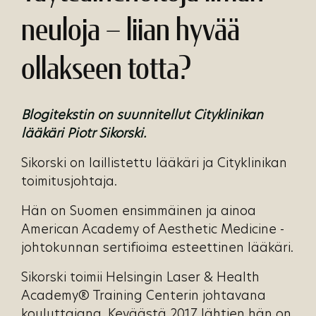
neuloja – liian hyvää
ollakseen totta?
Blogitekstin on suunnitellut Cityklinikan
lääkäri Piotr Sikorski.
Sikorski on laillistettu lääkäri ja Cityklinikan
toimitusjohtaja.
Hän on Suomen ensimmäinen ja ainoa
American Academy of Aesthetic Medicine -
johtokunnan sertifioima esteettinen lääkäri.
Sikorski toimii Helsingin Laser & Health
Academy® Training Centerin johtavana
kouluttajana. Keväästä 2017 lähtien hän on