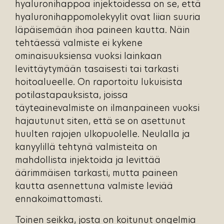
hyaluronihappoa injektoidessa on se, että
hyaluronihappomolekyylit ovat liian suuria
läpäisemään ihoa paineen kautta. Näin
tehtäessä valmiste ei kykene
ominaisuuksiensa vuoksi lainkaan
levittäytymään tasaisesti tai tarkasti
hoitoalueelle. On raportoitu lukuisista
potilastapauksista, joissa
täyteainevalmiste on ilmanpaineen vuoksi
hajautunut siten, että se on asettunut
huulten rajojen ulkopuolelle. Neulalla ja
kanyylillä tehtynä valmisteita on
mahdollista injektoida ja levittää
äärimmäisen tarkasti, mutta paineen
kautta asennettuna valmiste leviää
ennakoimattomasti.
Toinen seikka, josta on koitunut ongelmia