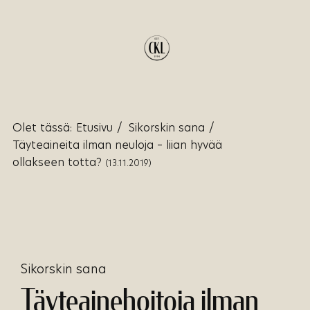
Olet tässä:
Etusivu
/
Sikorskin sana
/
Täyteaineita ilman neuloja – liian hyvää
ollakseen totta?
(13.11.2019)
Sikorskin sana
Täyteainehoitoja ilman