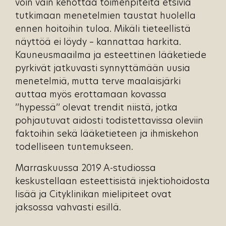
voin vain kehottaa toimenpiteitä etsiviä
tutkimaan menetelmien taustat huolella
ennen hoitoihin tuloa. Mikäli tieteellistä
näyttöä ei löydy – kannattaa harkita.
Kauneusmaailma ja esteettinen lääketiede
pyrkivät jatkuvasti synnyttämään uusia
menetelmiä, mutta terve maalaisjärki
auttaa myös erottamaan kovassa
’’hypessä’’ olevat trendit niistä, jotka
pohjautuvat aidosti todistettavissa oleviin
faktoihin sekä lääketieteen ja ihmiskehon
todelliseen tuntemukseen.
Marraskuussa 2019 A-studiossa
keskustellaan esteettisistä injektiohoidosta
lisää ja Cityklinikan mielipiteet ovat
jaksossa vahvasti esillä.