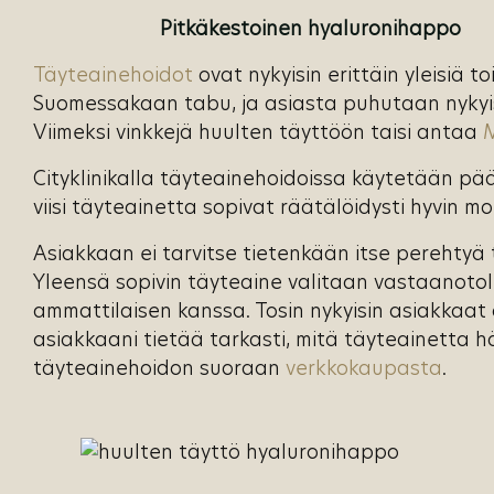
Pitkäkestoinen hyaluronihappo
Täyteainehoidot
ovat nykyisin erittäin yleisiä 
Suomessakaan tabu, ja asiasta puhutaan nykyis
Viimeksi vinkkejä huulten täyttöön taisi antaa
Cityklinikalla täyteainehoidoissa käytetään pää
viisi täyteainetta sopivat räätälöidysti hyvin 
Asiakkaan ei tarvitse tietenkään itse perehtyä t
Yleensä sopivin täyteaine valitaan vastaanotol
ammattilaisen kanssa. Tosin nykyisin asiakkaat 
asiakkaani tietää tarkasti, mitä täyteainetta 
täyteainehoidon suoraan
verkkokaupasta
.