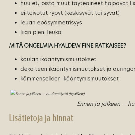
huulet, joista muut täyteaineet hajoavat li
ei-toivotut rypyt (keskisyvät tai syvät)
leuan epäsymmetrisyys
liian pieni leuka
MITÄ ONGELMIA HYALDEW FINE RATKAISEE?
kaulan ikääntymismuutokset
dekolteen ikääntymismuutokset ja auringo
kämmenselkien ikääntymismuutokset
Ennen ja jälkeen — huu
Lisätietoja ja hinnat