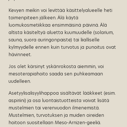
Kevyen meikin voi levittää käsittelyalueelle heti
toimenpiteen jälkeen. Älä käytä
luomukosmetiikkaa ensimmäisinä päivinä. Älä
altista käsiteltyä aluetta kuumuudelle (solarium,
sauna, suora auringonpaiste) tai liialliselle
kylmyydelle ennen kuin turvotus ja punoitus ovat
hävinneet.
Jos olet kärsinyt yskänrokosta aiemmin, voi
mesoterapiahoito saada sen puhkeamaan
uudelleen.
Asetyylisalisyylihappoa sisältävät lääkkeet (esim.
aspiriini) ja osa luontaistuotteista voivat lisätä
mustelmien tai verenvuodon ilmenemistä.
Mustelmien, turvotuksen ja muiden oireiden
hoitoon suositellaan Meso-Arnizen-geeliä.