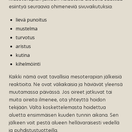
esiintyä seuraavia ohimeneviä sivuvaikutuksia:
lievä punoitus
mustelma
turvotus
aristus
kutina
kihelmöinti
Kaikki nämä ovat tavallisia mesoterapian jälkeisiä
reaktioita. Ne ovat väliaikaisia ja häviävät yleensä
muutamassa päivässä. Jos oireet jatkuvat tai
muita oireita ilmenee, ota yhteyttä hoidon
tekijään. Vältä koskettelemasta hoidettua
aluetta ensimmäisen kuuden tunnin aikana. Sen
jälkeen voit pestä alueen hellävaraisesti vedellä
ja puhdistustuotteilla.