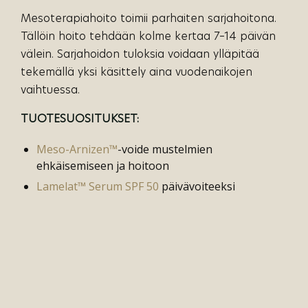
Mesoterapiahoito toimii parhaiten sarjahoitona.
Tällöin hoito tehdään kolme kertaa 7–14 päivän
välein. Sarjahoidon tuloksia voidaan ylläpitää
tekemällä yksi käsittely aina vuodenaikojen
vaihtuessa.
TUOTESUOSITUKSET:
Meso-Arnizen™
-voide mustelmien
ehkäisemiseen ja hoitoon
Lamelat™ Serum SPF 50
päivävoiteeksi